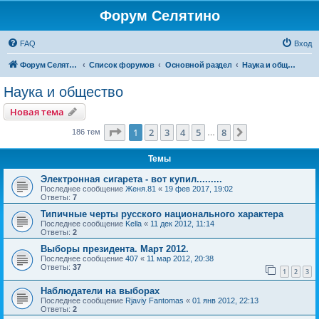
Форум Селятино
FAQ
Вход
Форум Селятино
Список форумов
Основной раздел
Наука и общество
Наука и общество
Новая тема
Страница
1
из
8
1
2
3
4
5
8
След.
186 тем
…
Темы
Электронная сигарета - вот купил.........
Последнее сообщение
Женя.81
«
19 фев 2017, 19:02
Ответы:
7
Типичные черты русского национального характера
Последнее сообщение
Kella
«
11 дек 2012, 11:14
Ответы:
2
Выборы президента. Март 2012.
Последнее сообщение
407
«
11 мар 2012, 20:38
Ответы:
37
1
2
3
Наблюдатели на выборах
Последнее сообщение
Rjaviy Fantomas
«
01 янв 2012, 22:13
Ответы:
2