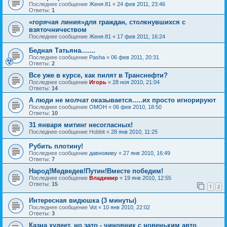
Последнее сообщение
Женя.81
«
24 фев 2011, 23:46
Ответы:
1
«горячая линия»для граждан, столкнувшихся с
взяточничеством
Последнее сообщение
Женя.81
«
17 фев 2011, 16:24
Бедная Татьяна.......
Последнее сообщение
Pasha
«
06 фев 2011, 20:31
Ответы:
2
Все уже в курсе, как пилят в Транснефти?
Последнее сообщение
Игорь
«
28 ноя 2010, 21:04
Ответы:
14
А люди не молчат оказывается.....их просто игнорируют
Последнее сообщение
OMOH
«
06 фев 2010, 18:50
Ответы:
10
31 января митинг несогласных!
Последнее сообщение
Hobbit
«
28 янв 2010, 11:25
Рубить плотину!
Последнее сообщение
давноживу
«
27 янв 2010, 16:49
Ответы:
7
Народ!Медведев!Путин!Вместе победим!
Последнее сообщение
Владимир
«
19 янв 2010, 12:55
Ответы:
15
1
2
Интересная видюшка (3 минуты)
Последнее сообщение
Vot
«
10 янв 2010, 22:02
Ответы:
3
Казна худеет, но зато - чиновник с новеньким авто