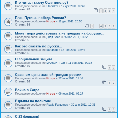
Кто читает газету Селятино.ру?
Последнее сообщение
Stanislav
«
17 дек 2011, 02:40
Ответы:
47
1
2
3
4
План Путина- победа России?
Последнее сообщение
Игорь
«
11 дек 2011, 20:53
Ответы:
93
1
4
5
6
7
…
Может пора действовать,а не трещать на форумах..
Последнее сообщение
Дядя Вася
«
25 ноя 2011, 04:32
Ответы:
5
Как это сказать по русски...
Последнее сообщение
Шушпан
«
12 ноя 2011, 15:46
Ответы:
5
О социальной защите.
Последнее сообщение
MAMOH_TOB
«
11 сен 2011, 09:38
Ответы:
16
1
2
Сравним цены жизней граждан россии
Последнее сообщение
Игорь
«
22 июл 2011, 11:36
Ответы:
16
1
2
Война в Сагре
Последнее сообщение
Игорь
«
08 июл 2011, 02:27
Взрывы на полигоне.
Последнее сообщение
Rjaviy Fantomas
«
30 апр 2011, 10:33
Ответы:
16
1
2
C 23 февраля!