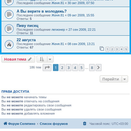
Последнее сообщение
Женя.81
«
30 окт 2009, 07:50
А Вы верите в молодежь?
Последнее сообщение
Женя.81
«
09 окт 2009, 15:55
Ответы:
5
Пиву писец
Последнее сообщение
легионер
«
27 сен 2009, 22:21
Ответы:
11
22 августа
Последнее сообщение
Женя.81
«
08 сен 2009, 13:21
Ответы:
67
1
2
3
4
5
Новая тема
Страница
1
из
8
1
2
3
4
5
8
След.
186 тем
…
Перейти
ПРАВА ДОСТУПА
Вы
не можете
начинать темы
Вы
не можете
отвечать на сообщения
Вы
не можете
редактировать свои сообщения
Вы
не можете
удалять свои сообщения
Вы
не можете
добавлять вложения
Форум Селятино
Список форумов
Часовой пояс:
UTC+03:00