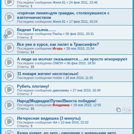
Последнее сообщение
Женя.81
«
24 фев 2011, 23:46
Ответы:
1
«горячая линия»для граждан, столкнувшихся с
взяточничеством
Последнее сообщение
Женя.81
«
17 фев 2011, 16:24
Бедная Татьяна.......
Последнее сообщение
Pasha
«
06 фев 2011, 20:31
Ответы:
2
Все уже в курсе, как пилят в Транснефти?
Последнее сообщение
Игорь
«
28 ноя 2010, 21:04
Ответы:
14
А люди не молчат оказывается.....их просто игнорируют
Последнее сообщение
OMOH
«
06 фев 2010, 18:50
Ответы:
10
31 января митинг несогласных!
Последнее сообщение
Hobbit
«
28 янв 2010, 11:25
Рубить плотину!
Последнее сообщение
давноживу
«
27 янв 2010, 16:49
Ответы:
7
Народ!Медведев!Путин!Вместе победим!
Последнее сообщение
Владимир
«
19 янв 2010, 12:55
Ответы:
15
1
2
Интересная видюшка (3 минуты)
Последнее сообщение
Vot
«
10 янв 2010, 22:02
Ответы:
3
Казна худеет, но зато - чиновник с новеньким авто