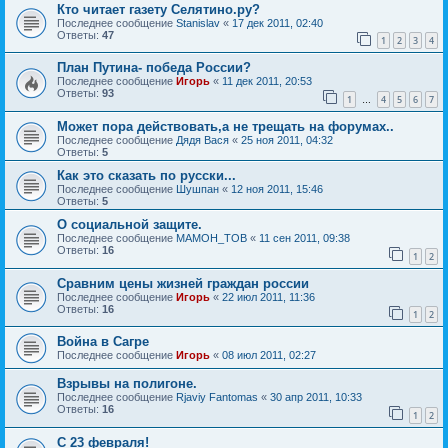
Кто читает газету Селятино.ру?
Последнее сообщение
Stanislav
«
17 дек 2011, 02:40
Ответы:
47
1
2
3
4
План Путина- победа России?
Последнее сообщение
Игорь
«
11 дек 2011, 20:53
Ответы:
93
1
4
5
6
7
…
Может пора действовать,а не трещать на форумах..
Последнее сообщение
Дядя Вася
«
25 ноя 2011, 04:32
Ответы:
5
Как это сказать по русски...
Последнее сообщение
Шушпан
«
12 ноя 2011, 15:46
Ответы:
5
О социальной защите.
Последнее сообщение
MAMOH_TOB
«
11 сен 2011, 09:38
Ответы:
16
1
2
Сравним цены жизней граждан россии
Последнее сообщение
Игорь
«
22 июл 2011, 11:36
Ответы:
16
1
2
Война в Сагре
Последнее сообщение
Игорь
«
08 июл 2011, 02:27
Взрывы на полигоне.
Последнее сообщение
Rjaviy Fantomas
«
30 апр 2011, 10:33
Ответы:
16
1
2
C 23 февраля!