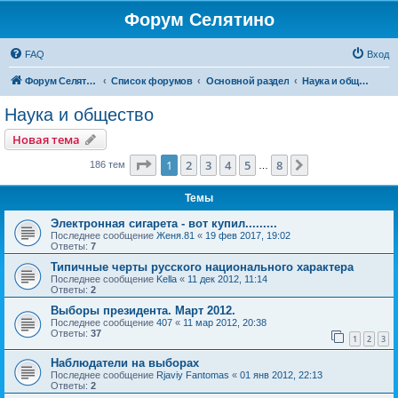
Форум Селятино
FAQ
Вход
Форум Селятино
Список форумов
Основной раздел
Наука и общество
Наука и общество
Новая тема
Страница
1
из
8
1
2
3
4
5
8
След.
186 тем
…
Темы
Электронная сигарета - вот купил.........
Последнее сообщение
Женя.81
«
19 фев 2017, 19:02
Ответы:
7
Типичные черты русского национального характера
Последнее сообщение
Kella
«
11 дек 2012, 11:14
Ответы:
2
Выборы президента. Март 2012.
Последнее сообщение
407
«
11 мар 2012, 20:38
Ответы:
37
1
2
3
Наблюдатели на выборах
Последнее сообщение
Rjaviy Fantomas
«
01 янв 2012, 22:13
Ответы:
2