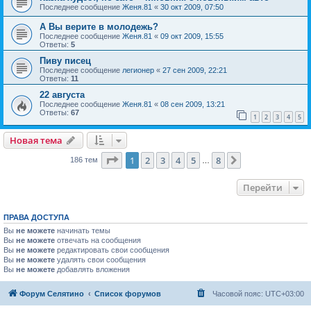
Последнее сообщение
Женя.81
«
30 окт 2009, 07:50
А Вы верите в молодежь?
Последнее сообщение
Женя.81
«
09 окт 2009, 15:55
Ответы:
5
Пиву писец
Последнее сообщение
легионер
«
27 сен 2009, 22:21
Ответы:
11
22 августа
Последнее сообщение
Женя.81
«
08 сен 2009, 13:21
Ответы:
67
1
2
3
4
5
Новая тема
Страница
1
из
8
1
2
3
4
5
8
След.
186 тем
…
Перейти
ПРАВА ДОСТУПА
Вы
не можете
начинать темы
Вы
не можете
отвечать на сообщения
Вы
не можете
редактировать свои сообщения
Вы
не можете
удалять свои сообщения
Вы
не можете
добавлять вложения
Форум Селятино
Список форумов
Часовой пояс:
UTC+03:00