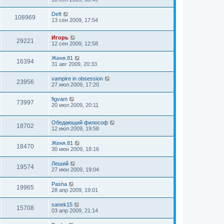
Deft
108969
13 сен 2009, 17:54
Игорь
29221
12 сен 2009, 12:58
Женя.81
16394
31 авг 2009, 20:33
vampire in obsession
23956
27 июл 2009, 17:20
figvam
73997
20 июл 2009, 20:11
Обедающий философ
18702
12 июл 2009, 19:58
Женя.81
18470
30 июн 2009, 18:16
Леший
19574
27 июн 2009, 19:04
Pasha
19965
28 апр 2009, 19:01
sanek15
15708
03 апр 2009, 21:14