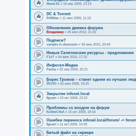
Женя.81
»
19 апр 2009, 23:14
DC & Torrent
R48Max
»
11 июн 2009, 11:10
Обновление движка форума
Владимир
»
26 июл 2010, 21:02
Подписи?
vampire in obsession
»
30 июн 2010, 20:49
Новые Селятинские ресурсы - предложения
F1nT
»
04 фев 2010, 17:15
Инфосел-Медиа
Pasha
»
02 апр 2009, 20:21
Борис Громов – станет одним из лучших лю
ЙОЛО
»
02 июн 2006, 19:25
Закрытие infosel.local
figvam
»
23 окт 2009, 23:22
Проблемы со входом на форум
KoSheChkA
»
15 окт 2009, 19:16
Ошибки переноса infosel.local/forum/ -> forum
figvam
»
11 окт 2009, 14:30
Битый файл на сервере