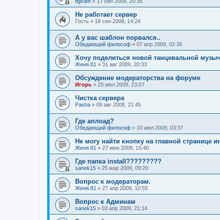
figvam
»
17 сен 2009, 20:35
Не работает сервер
Гость
»
18 сен 2008, 14:24
А у вас шаблон порвался..
Обедающий философ
»
07 апр 2009, 02:36
Хочу поделиться новой танцевальной музыч
Женя.81
»
31 авг 2009, 20:33
Обсуждение модераторства на форуме
Игорь
»
25 июл 2009, 23:07
Чистка сервера
Pasha
»
09 авг 2008, 21:45
Где аплоад?
Обедающий философ
»
10 июл 2009, 03:37
Не могу найти кнопку на главной странице 
Женя.81
»
27 июн 2009, 15:40
Где папка install?????????
sanek15
»
25 мар 2009, 09:20
Вопрос к модераторам.
Женя.81
»
27 апр 2009, 10:55
Вопрос к Админам
sanek15
»
03 апр 2009, 21:14