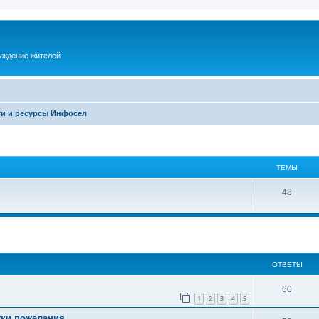
суждение жителей
и и ресурсы Инфосел
ТЕМЫ
48
ОТВЕТЫ
60
1
2
3
4
5
ки,пожелания..