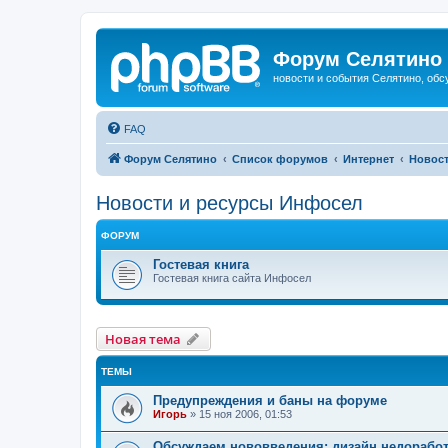
Форум Селятино
новости и события Селятино, об
FAQ
Форум Селятино
Список форумов
Интернет
Новост
Новости и ресурсы Инфосел
ФОРУМ
Гостевая книга
Гостевая книга сайта Инфосел
Новая тема
ТЕМЫ
Предупреждения и баны на форуме
Игорь
»
15 ноя 2006, 01:53
Обсуждаем нововведения: дизайн,недоработ