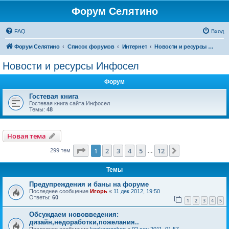
Форум Селятино
FAQ
Вход
Форум Селятино
Список форумов
Интернет
Новости и ресурсы Инфосел
Новости и ресурсы Инфосел
Форум
Гостевая книга
Гостевая книга сайта Инфосел
Темы:
48
Новая тема
Страница
1
из
12
1
2
3
4
5
12
След.
299 тем
…
Темы
Предупреждения и баны на форуме
Последнее сообщение
Игорь
«
11 дек 2012, 19:50
Ответы:
60
1
2
3
4
5
Обсуждаем нововведения:
дизайн,недоработки,пожелания..
Последнее сообщение
kookoorookoo
«
02 сен 2011, 01:57