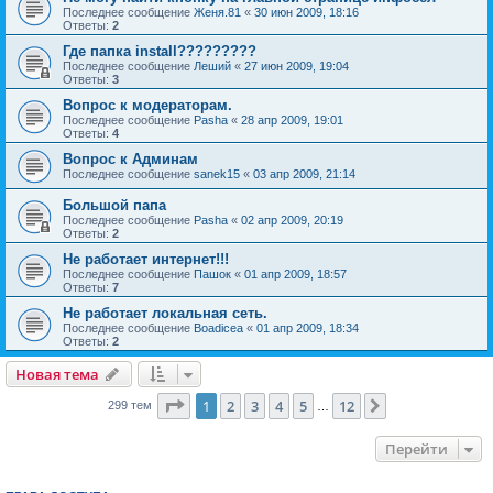
Последнее сообщение
Женя.81
«
30 июн 2009, 18:16
Ответы:
2
Где папка install?????????
Последнее сообщение
Леший
«
27 июн 2009, 19:04
Ответы:
3
Вопрос к модераторам.
Последнее сообщение
Pasha
«
28 апр 2009, 19:01
Ответы:
4
Вопрос к Админам
Последнее сообщение
sanek15
«
03 апр 2009, 21:14
Большой папа
Последнее сообщение
Pasha
«
02 апр 2009, 20:19
Ответы:
2
Не работает интернет!!!
Последнее сообщение
Пашок
«
01 апр 2009, 18:57
Ответы:
7
Не работает локальная сеть.
Последнее сообщение
Boadicea
«
01 апр 2009, 18:34
Ответы:
2
Новая тема
Страница
1
из
12
1
2
3
4
5
12
След.
299 тем
…
Перейти