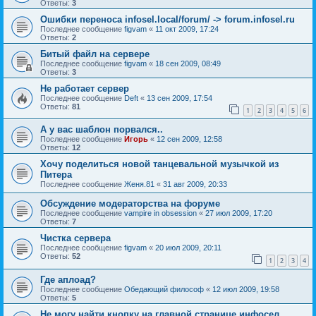
Ответы:
3
Ошибки переноса infosel.local/forum/ -> forum.infosel.ru
Последнее сообщение
figvam
«
11 окт 2009, 17:24
Ответы:
2
Битый файл на сервере
Последнее сообщение
figvam
«
18 сен 2009, 08:49
Ответы:
3
Не работает сервер
Последнее сообщение
Deft
«
13 сен 2009, 17:54
Ответы:
81
1
2
3
4
5
6
А у вас шаблон порвался..
Последнее сообщение
Игорь
«
12 сен 2009, 12:58
Ответы:
12
Хочу поделиться новой танцевальной музычкой из
Питера
Последнее сообщение
Женя.81
«
31 авг 2009, 20:33
Обсуждение модераторства на форуме
Последнее сообщение
vampire in obsession
«
27 июл 2009, 17:20
Ответы:
7
Чистка сервера
Последнее сообщение
figvam
«
20 июл 2009, 20:11
Ответы:
52
1
2
3
4
Где аплоад?
Последнее сообщение
Обедающий философ
«
12 июл 2009, 19:58
Ответы:
5
Не могу найти кнопку на главной странице инфосел