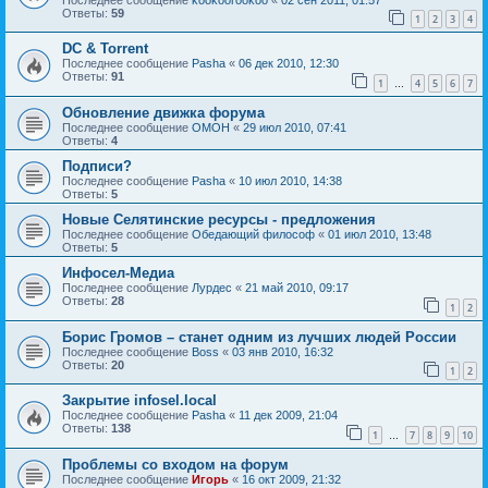
Ответы:
59
1
2
3
4
DC & Torrent
Последнее сообщение
Pasha
«
06 дек 2010, 12:30
Ответы:
91
1
4
5
6
7
…
Обновление движка форума
Последнее сообщение
OMOH
«
29 июл 2010, 07:41
Ответы:
4
Подписи?
Последнее сообщение
Pasha
«
10 июл 2010, 14:38
Ответы:
5
Новые Селятинские ресурсы - предложения
Последнее сообщение
Обедающий философ
«
01 июл 2010, 13:48
Ответы:
5
Инфосел-Медиа
Последнее сообщение
Лурдес
«
21 май 2010, 09:17
Ответы:
28
1
2
Борис Громов – станет одним из лучших людей России
Последнее сообщение
Boss
«
03 янв 2010, 16:32
Ответы:
20
1
2
Закрытие infosel.local
Последнее сообщение
Pasha
«
11 дек 2009, 21:04
Ответы:
138
1
7
8
9
10
…
Проблемы со входом на форум
Последнее сообщение
Игорь
«
16 окт 2009, 21:32