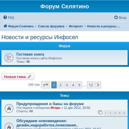
Форум Селятино
FAQ
Вход
Форум Селятино
Список форумов
Интернет
Новости и ресурсы Инфосел
Новости и ресурсы Инфосел
Форум
Гостевая книга
Гостевая книга сайта Инфосел
Темы:
48
Новая тема
Страница
1
из
12
1
2
3
4
5
12
След.
299 тем
…
Темы
Предупреждения и баны на форуме
Последнее сообщение
Игорь
«
11 дек 2012, 19:50
Ответы:
60
1
2
3
4
5
Обсуждаем нововведения:
дизайн,недоработки,пожелания..
Последнее сообщение
kookoorookoo
«
02 сен 2011, 01:57