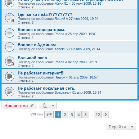
Последнее сообщение
Женя.81
«
30 июн 2009, 18:16
Ответы:
2
Где папка install?????????
Последнее сообщение
Леший
«
27 июн 2009, 19:04
Ответы:
3
Вопрос к модераторам.
Последнее сообщение
Pasha
«
28 апр 2009, 19:01
Ответы:
4
Вопрос к Админам
Последнее сообщение
sanek15
«
03 апр 2009, 21:14
Большой папа
Последнее сообщение
Pasha
«
02 апр 2009, 20:19
Ответы:
2
Не работает интернет!!!
Последнее сообщение
Пашок
«
01 апр 2009, 18:57
Ответы:
7
Не работает локальная сеть.
Последнее сообщение
Boadicea
«
01 апр 2009, 18:34
Ответы:
2
Новая тема
Страница
1
из
12
1
2
3
4
5
12
След.
299 тем
…
Перейти