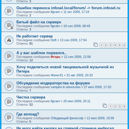
Ответы:
3
Ошибки переноса infosel.local/forum/ -> forum.infosel.ru
Последнее сообщение
figvam
«
11 окт 2009, 17:24
Ответы:
2
Битый файл на сервере
Последнее сообщение
figvam
«
18 сен 2009, 08:49
Ответы:
3
Не работает сервер
Последнее сообщение
Deft
«
13 сен 2009, 17:54
Ответы:
81
1
2
3
4
5
6
А у вас шаблон порвался..
Последнее сообщение
Игорь
«
12 сен 2009, 12:58
Ответы:
12
Хочу поделиться новой танцевальной музычкой из
Питера
Последнее сообщение
Женя.81
«
31 авг 2009, 20:33
Обсуждение модераторства на форуме
Последнее сообщение
vampire in obsession
«
27 июл 2009, 17:20
Ответы:
7
Чистка сервера
Последнее сообщение
figvam
«
20 июл 2009, 20:11
Ответы:
52
1
2
3
4
Где аплоад?
Последнее сообщение
Обедающий философ
«
12 июл 2009, 19:58
Ответы:
5
Не могу найти кнопку на главной странице инфосел