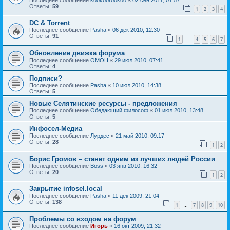
Ответы:
59
1
2
3
4
DC & Torrent
Последнее сообщение
Pasha
«
06 дек 2010, 12:30
Ответы:
91
1
4
5
6
7
…
Обновление движка форума
Последнее сообщение
OMOH
«
29 июл 2010, 07:41
Ответы:
4
Подписи?
Последнее сообщение
Pasha
«
10 июл 2010, 14:38
Ответы:
5
Новые Селятинские ресурсы - предложения
Последнее сообщение
Обедающий философ
«
01 июл 2010, 13:48
Ответы:
5
Инфосел-Медиа
Последнее сообщение
Лурдес
«
21 май 2010, 09:17
Ответы:
28
1
2
Борис Громов – станет одним из лучших людей России
Последнее сообщение
Boss
«
03 янв 2010, 16:32
Ответы:
20
1
2
Закрытие infosel.local
Последнее сообщение
Pasha
«
11 дек 2009, 21:04
Ответы:
138
1
7
8
9
10
…
Проблемы со входом на форум
Последнее сообщение
Игорь
«
16 окт 2009, 21:32