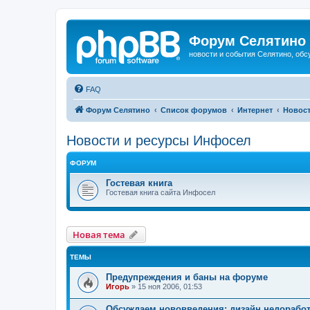
Форум Селятино
новости и события Селятино, об
FAQ
Форум Селятино
Список форумов
Интернет
Новост
Новости и ресурсы Инфосел
ФОРУМ
Гостевая книга
Гостевая книга сайта Инфосел
Новая тема
ТЕМЫ
Предупреждения и баны на форуме
Игорь
»
15 ноя 2006, 01:53
Обсуждаем нововведения: дизайн,недоработ