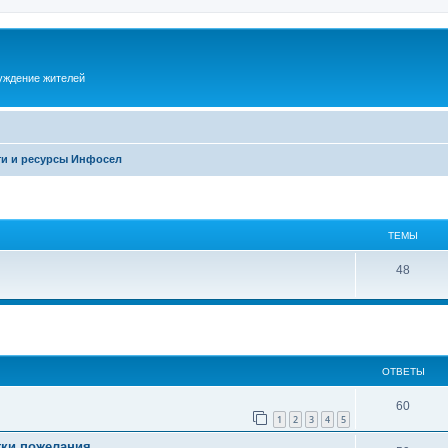
суждение жителей
и и ресурсы Инфосел
ТЕМЫ
48
ОТВЕТЫ
60
1
2
3
4
5
ки,пожелания..