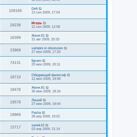
Deft
109169
13 сен 2009, 17:54
Игорь
29238
12 сен 2009, 12:58
Женя.81
16399
31 авг 2009, 20:33
vampire in obsession
23969
27 июл 2009, 17:20
figvam
74131
20 июл 2009, 20:11
Обедающий философ
18710
12 июл 2009, 19:58
Женя.81
18478
30 июн 2009, 18:16
Леший
19578
27 июн 2009, 19:04
Pasha
19969
28 апр 2009, 19:01
sanek15
15717
03 апр 2009, 21:14