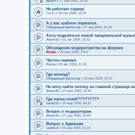
figvam
»
17 сен 2009, 20:35
Не работает сервер
Гость
»
18 сен 2008, 14:24
А у вас шаблон порвался..
Обедающий философ
»
07 апр 2009, 02:36
Хочу поделиться новой танцевальной музыч
Женя.81
»
31 авг 2009, 20:33
Обсуждение модераторства на форуме
Игорь
»
25 июл 2009, 23:07
Чистка сервера
Pasha
»
09 авг 2008, 21:45
Где аплоад?
Обедающий философ
»
10 июл 2009, 03:37
Не могу найти кнопку на главной странице 
Женя.81
»
27 июн 2009, 15:40
Где папка install?????????
sanek15
»
25 мар 2009, 09:20
Вопрос к модераторам.
Женя.81
»
27 апр 2009, 10:55
Вопрос к Админам
sanek15
»
03 апр 2009, 21:14