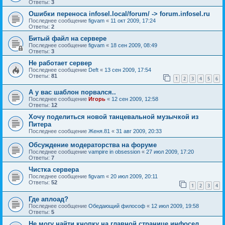
Ответы:
3
Ошибки переноса infosel.local/forum/ -> forum.infosel.ru
Последнее сообщение
figvam
«
11 окт 2009, 17:24
Ответы:
2
Битый файл на сервере
Последнее сообщение
figvam
«
18 сен 2009, 08:49
Ответы:
3
Не работает сервер
Последнее сообщение
Deft
«
13 сен 2009, 17:54
Ответы:
81
1
2
3
4
5
6
А у вас шаблон порвался..
Последнее сообщение
Игорь
«
12 сен 2009, 12:58
Ответы:
12
Хочу поделиться новой танцевальной музычкой из
Питера
Последнее сообщение
Женя.81
«
31 авг 2009, 20:33
Обсуждение модераторства на форуме
Последнее сообщение
vampire in obsession
«
27 июл 2009, 17:20
Ответы:
7
Чистка сервера
Последнее сообщение
figvam
«
20 июл 2009, 20:11
Ответы:
52
1
2
3
4
Где аплоад?
Последнее сообщение
Обедающий философ
«
12 июл 2009, 19:58
Ответы:
5
Не могу найти кнопку на главной странице инфосел