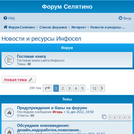
Форум Селятино
FAQ
Вход
Форум Селятино
Список форумов
Интернет
Новости и ресурсы Инфосел
Новости и ресурсы Инфосел
Форум
Гостевая книга
Гостевая книга сайта Инфосел
Темы:
48
Новая тема
Страница
1
из
12
1
2
3
4
5
12
След.
299 тем
…
Темы
Предупреждения и баны на форуме
Последнее сообщение
Игорь
«
11 дек 2012, 19:50
Ответы:
60
1
2
3
4
5
Обсуждаем нововведения:
дизайн,недоработки,пожелания..
Последнее сообщение
kookoorookoo
«
02 сен 2011, 01:57