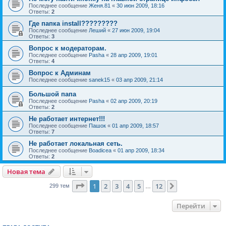
Последнее сообщение
Женя.81
«
30 июн 2009, 18:16
Ответы:
2
Где папка install?????????
Последнее сообщение
Леший
«
27 июн 2009, 19:04
Ответы:
3
Вопрос к модераторам.
Последнее сообщение
Pasha
«
28 апр 2009, 19:01
Ответы:
4
Вопрос к Админам
Последнее сообщение
sanek15
«
03 апр 2009, 21:14
Большой папа
Последнее сообщение
Pasha
«
02 апр 2009, 20:19
Ответы:
2
Не работает интернет!!!
Последнее сообщение
Пашок
«
01 апр 2009, 18:57
Ответы:
7
Не работает локальная сеть.
Последнее сообщение
Boadicea
«
01 апр 2009, 18:34
Ответы:
2
Новая тема
Страница
1
из
12
1
2
3
4
5
12
След.
299 тем
…
Перейти