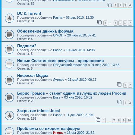
Ответы:
59
1
2
3
4
DC & Torrent
Последнее сообщение
Pasha
«
06 дек 2010, 12:30
Ответы:
91
1
4
5
6
7
…
Обновление движка форума
Последнее сообщение
OMOH
«
29 июл 2010, 07:41
Ответы:
4
Подписи?
Последнее сообщение
Pasha
«
10 июл 2010, 14:38
Ответы:
5
Новые Селятинские ресурсы - предложения
Последнее сообщение
Обедающий философ
«
01 июл 2010, 13:48
Ответы:
5
Инфосел-Медиа
Последнее сообщение
Лурдес
«
21 май 2010, 09:17
Ответы:
28
1
2
Борис Громов – станет одним из лучших людей России
Последнее сообщение
Boss
«
03 янв 2010, 16:32
Ответы:
20
1
2
Закрытие infosel.local
Последнее сообщение
Pasha
«
11 дек 2009, 21:04
Ответы:
138
1
7
8
9
10
…
Проблемы со входом на форум
Последнее сообщение
Игорь
«
16 окт 2009, 21:32