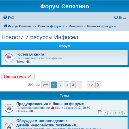
Форум Селятино
FAQ
Вход
Форум Селятино
Список форумов
Интернет
Новости и ресурсы Инфосел
Новости и ресурсы Инфосел
Форум
Гостевая книга
Гостевая книга сайта Инфосел
Темы:
48
Новая тема
Страница
1
из
12
1
2
3
4
5
12
След.
299 тем
…
Темы
Предупреждения и баны на форуме
Последнее сообщение
Игорь
«
11 дек 2012, 19:50
Ответы:
60
1
2
3
4
5
Обсуждаем нововведения:
дизайн,недоработки,пожелания..
Последнее сообщение
kookoorookoo
«
02 сен 2011, 01:57