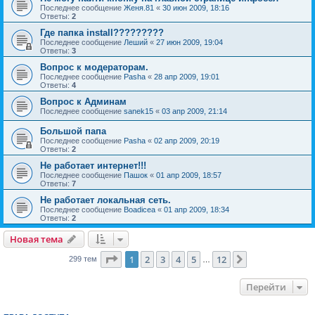
Последнее сообщение
Женя.81
«
30 июн 2009, 18:16
Ответы:
2
Где папка install?????????
Последнее сообщение
Леший
«
27 июн 2009, 19:04
Ответы:
3
Вопрос к модераторам.
Последнее сообщение
Pasha
«
28 апр 2009, 19:01
Ответы:
4
Вопрос к Админам
Последнее сообщение
sanek15
«
03 апр 2009, 21:14
Большой папа
Последнее сообщение
Pasha
«
02 апр 2009, 20:19
Ответы:
2
Не работает интернет!!!
Последнее сообщение
Пашок
«
01 апр 2009, 18:57
Ответы:
7
Не работает локальная сеть.
Последнее сообщение
Boadicea
«
01 апр 2009, 18:34
Ответы:
2
Новая тема
Страница
1
из
12
1
2
3
4
5
12
След.
299 тем
…
Перейти