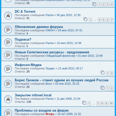
Ответы:
59
1
2
3
4
DC & Torrent
Последнее сообщение
Pasha
«
06 дек 2010, 12:30
Ответы:
91
1
4
5
6
7
…
Обновление движка форума
Последнее сообщение
OMOH
«
29 июл 2010, 07:41
Ответы:
4
Подписи?
Последнее сообщение
Pasha
«
10 июл 2010, 14:38
Ответы:
5
Новые Селятинские ресурсы - предложения
Последнее сообщение
Обедающий философ
«
01 июл 2010, 13:48
Ответы:
5
Инфосел-Медиа
Последнее сообщение
Лурдес
«
21 май 2010, 09:17
Ответы:
28
1
2
Борис Громов – станет одним из лучших людей России
Последнее сообщение
Boss
«
03 янв 2010, 16:32
Ответы:
20
1
2
Закрытие infosel.local
Последнее сообщение
Pasha
«
11 дек 2009, 21:04
Ответы:
138
1
7
8
9
10
…
Проблемы со входом на форум
Последнее сообщение
Игорь
«
16 окт 2009, 21:32