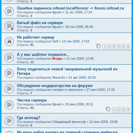
Ответы:
3
Ошибки переноса infosel.local/forum/ -> forum.infosel.ru
Последнее сообщение
figvam
«
11 окт 2009, 17:24
Ответы:
2
Битый файл на сервере
Последнее сообщение
figvam
«
18 сен 2009, 08:49
Ответы:
3
Не работает сервер
Последнее сообщение
Deft
«
13 сен 2009, 17:54
Ответы:
81
1
2
3
4
5
6
А у вас шаблон порвался..
Последнее сообщение
Игорь
«
12 сен 2009, 12:58
Ответы:
12
Хочу поделиться новой танцевальной музычкой из
Питера
Последнее сообщение
Женя.81
«
31 авг 2009, 20:33
Обсуждение модераторства на форуме
Последнее сообщение
vampire in obsession
«
27 июл 2009, 17:20
Ответы:
7
Чистка сервера
Последнее сообщение
figvam
«
20 июл 2009, 20:11
Ответы:
52
1
2
3
4
Где аплоад?
Последнее сообщение
Обедающий философ
«
12 июл 2009, 19:58
Ответы:
5
Не могу найти кнопку на главной странице инфосел