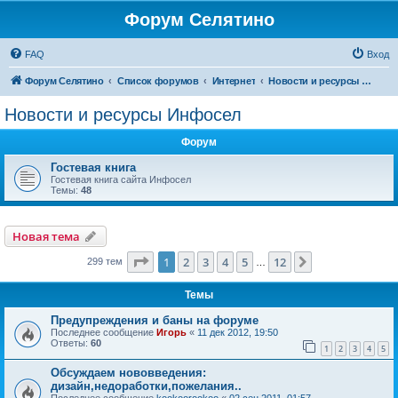
Форум Селятино
FAQ
Вход
Форум Селятино
Список форумов
Интернет
Новости и ресурсы Инфосел
Новости и ресурсы Инфосел
Форум
Гостевая книга
Гостевая книга сайта Инфосел
Темы:
48
Новая тема
Страница
1
из
12
1
2
3
4
5
12
След.
299 тем
…
Темы
Предупреждения и баны на форуме
Последнее сообщение
Игорь
«
11 дек 2012, 19:50
Ответы:
60
1
2
3
4
5
Обсуждаем нововведения:
дизайн,недоработки,пожелания..
Последнее сообщение
kookoorookoo
«
02 сен 2011, 01:57