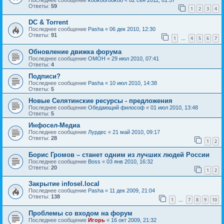
Ответы:
59
1
2
3
4
DC & Torrent
Последнее сообщение
Pasha
«
06 дек 2010, 12:30
Ответы:
91
1
4
5
6
7
…
Обновление движка форума
Последнее сообщение
OMOH
«
29 июл 2010, 07:41
Ответы:
4
Подписи?
Последнее сообщение
Pasha
«
10 июл 2010, 14:38
Ответы:
5
Новые Селятинские ресурсы - предложения
Последнее сообщение
Обедающий философ
«
01 июл 2010, 13:48
Ответы:
5
Инфосел-Медиа
Последнее сообщение
Лурдес
«
21 май 2010, 09:17
Ответы:
28
1
2
Борис Громов – станет одним из лучших людей России
Последнее сообщение
Boss
«
03 янв 2010, 16:32
Ответы:
20
1
2
Закрытие infosel.local
Последнее сообщение
Pasha
«
11 дек 2009, 21:04
Ответы:
138
1
7
8
9
10
…
Проблемы со входом на форум
Последнее сообщение
Игорь
«
16 окт 2009, 21:32