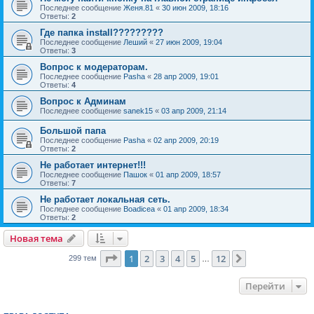
Последнее сообщение
Женя.81
«
30 июн 2009, 18:16
Ответы:
2
Где папка install?????????
Последнее сообщение
Леший
«
27 июн 2009, 19:04
Ответы:
3
Вопрос к модераторам.
Последнее сообщение
Pasha
«
28 апр 2009, 19:01
Ответы:
4
Вопрос к Админам
Последнее сообщение
sanek15
«
03 апр 2009, 21:14
Большой папа
Последнее сообщение
Pasha
«
02 апр 2009, 20:19
Ответы:
2
Не работает интернет!!!
Последнее сообщение
Пашок
«
01 апр 2009, 18:57
Ответы:
7
Не работает локальная сеть.
Последнее сообщение
Boadicea
«
01 апр 2009, 18:34
Ответы:
2
Новая тема
Страница
1
из
12
1
2
3
4
5
12
След.
299 тем
…
Перейти