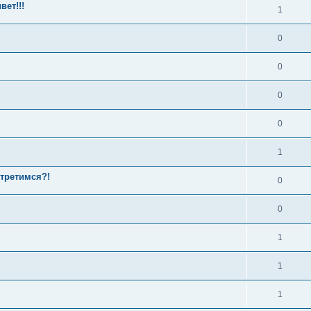
ет!!!
1
0
0
0
0
1
стретимся?!
0
0
1
1
1