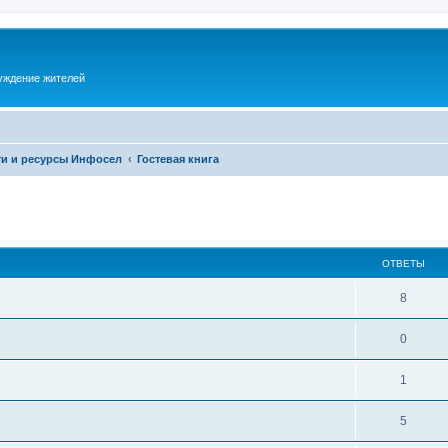
суждение жителей
и и ресурсы Инфосел
Гостевая книга
ОТВЕТЫ
8
0
1
5