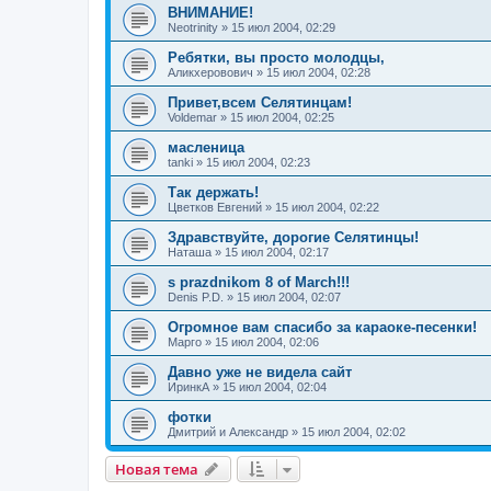
ВНИМАНИЕ!
Neotrinity
»
15 июл 2004, 02:29
Ребятки, вы просто молодцы,
Аликхеровович
»
15 июл 2004, 02:28
Привет,всем Селятинцам!
Voldemar
»
15 июл 2004, 02:25
масленица
tanki
»
15 июл 2004, 02:23
Так держать!
Цветков Евгений
»
15 июл 2004, 02:22
Здравствуйте, дорогие Селятинцы!
Наташа
»
15 июл 2004, 02:17
s prazdnikom 8 of March!!!
Denis P.D.
»
15 июл 2004, 02:07
Огромное вам спасибо за караоке-песенки!
Марго
»
15 июл 2004, 02:06
Давно уже не видела сайт
ИринкА
»
15 июл 2004, 02:04
фотки
Дмитрий и Александр
»
15 июл 2004, 02:02
Новая тема