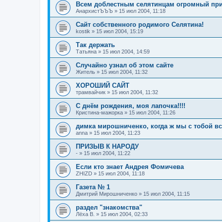
Всем доблестным селятинцам огромный прив
АнархистЪЪЪ
»
15 июл 2004, 11:18
Сайт собственного родимого Селятина!
kostik
»
15 июл 2004, 15:19
Так держать
Татьяна
»
15 июл 2004, 14:59
Случайно узнал об этом сайте
Житель
»
15 июл 2004, 11:32
ХОРОШИЙ САЙТ
трамвайчик
»
15 июл 2004, 11:32
С днём рождения, моя лапочка!!!!
Кристина-мажорка
»
15 июл 2004, 11:26
димка мирошниченко, когда ж мы с тобой в
anna
»
15 июл 2004, 11:23
ПРИЗЫВ К НАРОДУ
-
»
15 июл 2004, 11:22
Если кто знает Андрея Фомичева
ZHIZD
»
15 июл 2004, 11:18
Газета № 1
Дмитрий Мирошниченко
»
15 июл 2004, 11:15
раздел "знакомства"
Лёха В.
»
15 июл 2004, 02:33