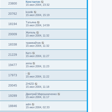
Константин
23800
15 июл 2004, 23:32
kostik
20762
15 июл 2004, 15:19
Татьяна
18194
15 июл 2004, 14:59
Житель
20009
15 июл 2004, 11:32
трамвайчик
18338
15 июл 2004, 11:32
Катэ
21229
15 июл 2004, 11:27
anna
19477
15 июл 2004, 11:23
-
17973
15 июл 2004, 11:22
ZHIZD
20045
15 июл 2004, 11:18
Дмитрий Мирошниченко
19289
15 июл 2004, 11:17
adm
18846
15 июл 2004, 02:33