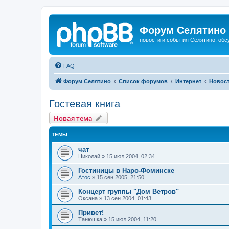
Форум Селятино
новости и события Селятино, об
FAQ
Форум Селятино
Список форумов
Интернет
Новост
Гостевая книга
Новая тема
ТЕМЫ
чат
Николай
»
15 июл 2004, 02:34
Гостиницы в Наро-Фоминске
Атос
»
15 сен 2005, 21:50
Концерт группы "Дом Ветров"
Оксана
»
13 сен 2004, 01:43
Привет!
Танюшка
»
15 июл 2004, 11:20