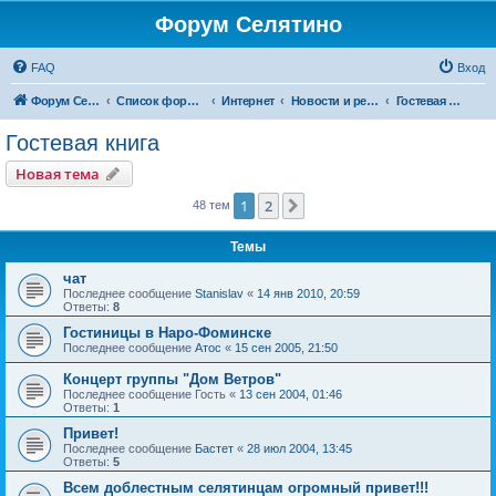
Форум Селятино
FAQ
Вход
Форум Селятино
Список форумов
Интернет
Новости и ресурсы Инфосел
Гостевая книга
Гостевая книга
Новая тема
1
2
След.
48 тем
Темы
чат
Последнее сообщение
Stanislav
«
14 янв 2010, 20:59
Ответы:
8
Гостиницы в Наро-Фоминске
Последнее сообщение
Атос
«
15 сен 2005, 21:50
Концерт группы "Дом Ветров"
Последнее сообщение
Гость
«
13 сен 2004, 01:46
Ответы:
1
Привет!
Последнее сообщение
Бастет
«
28 июл 2004, 13:45
Ответы:
5
Всем доблестным селятинцам огромный привет!!!