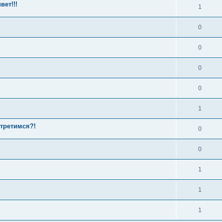
ет!!!
1
0
0
0
0
1
стретимся?!
0
0
1
1
1