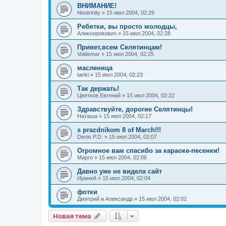
ВНИМАНИЕ!
Neotrinity
»
15 июл 2004, 02:29
Ребятки, вы просто молодцы,
Аликхеровович
»
15 июл 2004, 02:28
Привет,всем Селятинцам!
Voldemar
»
15 июл 2004, 02:25
масленица
tanki
»
15 июл 2004, 02:23
Так держать!
Цветков Евгений
»
15 июл 2004, 02:22
Здравствуйте, дорогие Селятинцы!
Наташа
»
15 июл 2004, 02:17
s prazdnikom 8 of March!!!
Denis P.D.
»
15 июл 2004, 02:07
Огромное вам спасибо за караоке-песенки!
Марго
»
15 июл 2004, 02:06
Давно уже не видела сайт
ИринкА
»
15 июл 2004, 02:04
фотки
Дмитрий и Александр
»
15 июл 2004, 02:02
Новая тема