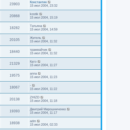
Константин
23903
15 июл 2004, 23:32
kostik
20868
15 июл 2004, 15:19
Татьяна
18282
15 июл 2004, 14:59
Житель
20105
15 июл 2004, 11:32
трамвайчик
18440
15 июл 2004, 11:32
Катэ
21329
15 июл 2004, 11:27
anna
19575
15 июл 2004, 11:23
-
18067
15 июл 2004, 11:22
ZHIZD
20138
15 июл 2004, 11:18
Дмитрий Мирошниченко
19393
15 июл 2004, 11:17
adm
18938
15 июл 2004, 02:33