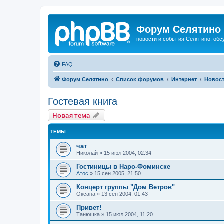
Форум Селятино
новости и события Селятино, об
FAQ
Форум Селятино
Список форумов
Интернет
Новост
Гостевая книга
Новая тема
ТЕМЫ
чат
Николай
»
15 июл 2004, 02:34
Гостиницы в Наро-Фоминске
Атос
»
15 сен 2005, 21:50
Концерт группы "Дом Ветров"
Оксана
»
13 сен 2004, 01:43
Привет!
Танюшка
»
15 июл 2004, 11:20