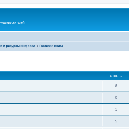
суждение жителей
и и ресурсы Инфосел
Гостевая книга
ОТВЕТЫ
8
0
1
5