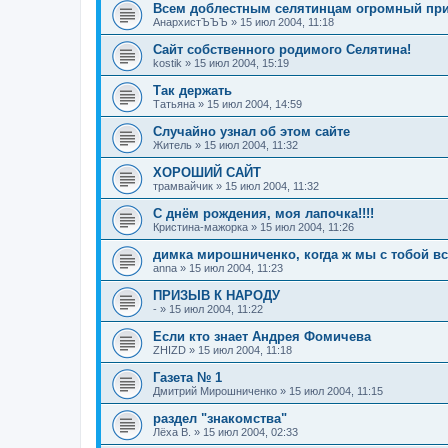
Всем доблестным селятинцам огромный прив
АнархистЪЪЪ
»
15 июл 2004, 11:18
Сайт собственного родимого Селятина!
kostik
»
15 июл 2004, 15:19
Так держать
Татьяна
»
15 июл 2004, 14:59
Случайно узнал об этом сайте
Житель
»
15 июл 2004, 11:32
ХОРОШИЙ САЙТ
трамвайчик
»
15 июл 2004, 11:32
С днём рождения, моя лапочка!!!!
Кристина-мажорка
»
15 июл 2004, 11:26
димка мирошниченко, когда ж мы с тобой в
anna
»
15 июл 2004, 11:23
ПРИЗЫВ К НАРОДУ
-
»
15 июл 2004, 11:22
Если кто знает Андрея Фомичева
ZHIZD
»
15 июл 2004, 11:18
Газета № 1
Дмитрий Мирошниченко
»
15 июл 2004, 11:15
раздел "знакомства"
Лёха В.
»
15 июл 2004, 02:33