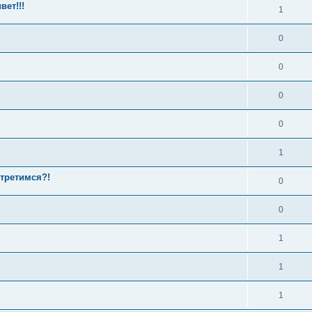
ет!!!
1
0
0
0
0
1
стретимся?!
0
0
1
1
1