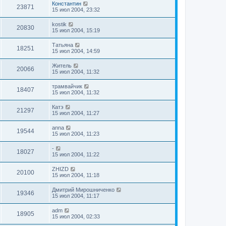
Константин
23871
15 июл 2004, 23:32
kostik
20830
15 июл 2004, 15:19
Татьяна
18251
15 июл 2004, 14:59
Житель
20066
15 июл 2004, 11:32
трамвайчик
18407
15 июл 2004, 11:32
Катэ
21297
15 июл 2004, 11:27
anna
19544
15 июл 2004, 11:23
-
18027
15 июл 2004, 11:22
ZHIZD
20100
15 июл 2004, 11:18
Дмитрий Мирошниченко
19346
15 июл 2004, 11:17
adm
18905
15 июл 2004, 02:33