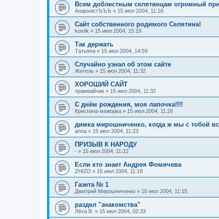
Всем доблестным селятинцам огромный прив
АнархистЪЪЪ
»
15 июл 2004, 11:18
Сайт собственного родимого Селятина!
kostik
»
15 июл 2004, 15:19
Так держать
Татьяна
»
15 июл 2004, 14:59
Случайно узнал об этом сайте
Житель
»
15 июл 2004, 11:32
ХОРОШИЙ САЙТ
трамвайчик
»
15 июл 2004, 11:32
С днём рождения, моя лапочка!!!!
Кристина-мажорка
»
15 июл 2004, 11:26
димка мирошниченко, когда ж мы с тобой в
anna
»
15 июл 2004, 11:23
ПРИЗЫВ К НАРОДУ
-
»
15 июл 2004, 11:22
Если кто знает Андрея Фомичева
ZHIZD
»
15 июл 2004, 11:18
Газета № 1
Дмитрий Мирошниченко
»
15 июл 2004, 11:15
раздел "знакомства"
Лёха В.
»
15 июл 2004, 02:33