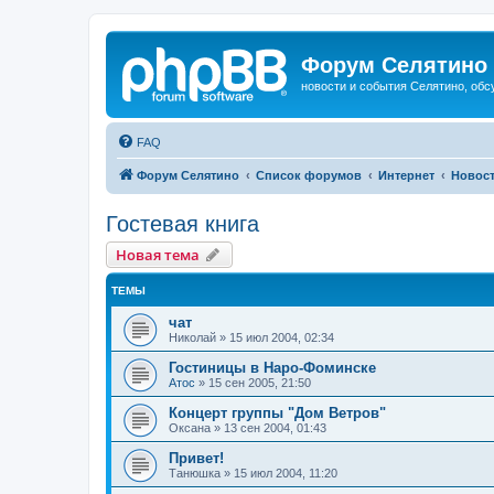
Форум Селятино
новости и события Селятино, об
FAQ
Форум Селятино
Список форумов
Интернет
Новост
Гостевая книга
Новая тема
ТЕМЫ
чат
Николай
»
15 июл 2004, 02:34
Гостиницы в Наро-Фоминске
Атос
»
15 сен 2005, 21:50
Концерт группы "Дом Ветров"
Оксана
»
13 сен 2004, 01:43
Привет!
Танюшка
»
15 июл 2004, 11:20