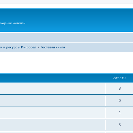
суждение жителей
и и ресурсы Инфосел
Гостевая книга
ОТВЕТЫ
8
0
1
5