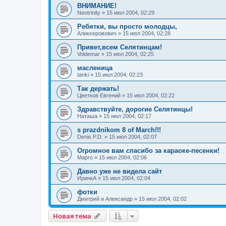
ВНИМАНИЕ!
Neotrinity
»
15 июл 2004, 02:29
Ребятки, вы просто молодцы,
Аликхеровович
»
15 июл 2004, 02:28
Привет,всем Селятинцам!
Voldemar
»
15 июл 2004, 02:25
масленица
tanki
»
15 июл 2004, 02:23
Так держать!
Цветков Евгений
»
15 июл 2004, 02:22
Здравствуйте, дорогие Селятинцы!
Наташа
»
15 июл 2004, 02:17
s prazdnikom 8 of March!!!
Denis P.D.
»
15 июл 2004, 02:07
Огромное вам спасибо за караоке-песенки!
Марго
»
15 июл 2004, 02:06
Давно уже не видела сайт
ИринкА
»
15 июл 2004, 02:04
фотки
Дмитрий и Александр
»
15 июл 2004, 02:02
Новая тема