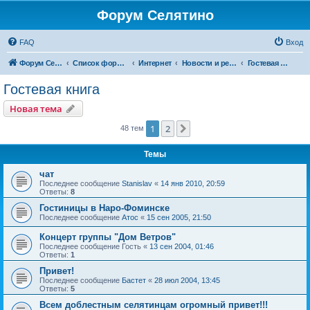
Форум Селятино
FAQ
Вход
Форум Селятино
Список форумов
Интернет
Новости и ресурсы Инфосел
Гостевая книга
Гостевая книга
Новая тема
1
2
След.
48 тем
Темы
чат
Последнее сообщение
Stanislav
«
14 янв 2010, 20:59
Ответы:
8
Гостиницы в Наро-Фоминске
Последнее сообщение
Атос
«
15 сен 2005, 21:50
Концерт группы "Дом Ветров"
Последнее сообщение
Гость
«
13 сен 2004, 01:46
Ответы:
1
Привет!
Последнее сообщение
Бастет
«
28 июл 2004, 13:45
Ответы:
5
Всем доблестным селятинцам огромный привет!!!