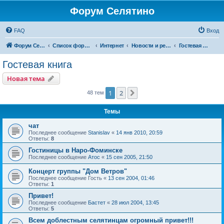
Форум Селятино
FAQ
Вход
Форум Селятино
Список форумов
Интернет
Новости и ресурсы Инфосел
Гостевая книга
Гостевая книга
Новая тема
1
2
След.
48 тем
Темы
чат
Последнее сообщение
Stanislav
«
14 янв 2010, 20:59
Ответы:
8
Гостиницы в Наро-Фоминске
Последнее сообщение
Атос
«
15 сен 2005, 21:50
Концерт группы "Дом Ветров"
Последнее сообщение
Гость
«
13 сен 2004, 01:46
Ответы:
1
Привет!
Последнее сообщение
Бастет
«
28 июл 2004, 13:45
Ответы:
5
Всем доблестным селятинцам огромный привет!!!