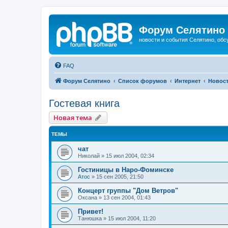
Форум Селятино
новости и события Селятино, об
FAQ
Форум Селятино
Список форумов
Интернет
Новост
Гостевая книга
Новая тема
ТЕМЫ
чат
Николай
»
15 июл 2004, 02:34
Гостиницы в Наро-Фоминске
Атос
»
15 сен 2005, 21:50
Концерт группы "Дом Ветров"
Оксана
»
13 сен 2004, 01:43
Привет!
Танюшка
»
15 июл 2004, 11:20