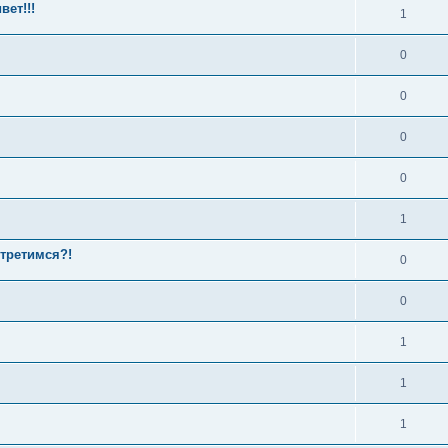
ет!!!
1
0
0
0
0
1
стретимся?!
0
0
1
1
1