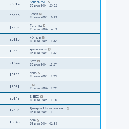
Константин
23914
15 июл 2004, 23:32
kostik
20880
15 июл 2004, 15:19
Татьяна
18292
15 июл 2004, 14:59
Житель
20116
15 июл 2004, 11:32
трамвайчик
18448
15 июл 2004, 11:32
Катэ
21344
15 июл 2004, 11:27
anna
19588
15 июл 2004, 11:23
-
18081
15 июл 2004, 11:22
ZHIZD
20149
15 июл 2004, 11:18
Дмитрий Мирошниченко
19404
15 июл 2004, 11:17
adm
18948
15 июл 2004, 02:33