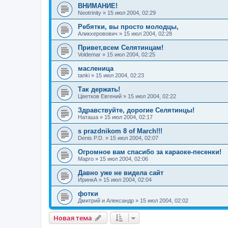
ВНИМАНИЕ!
Neotrinity
»
15 июл 2004, 02:29
Ребятки, вы просто молодцы,
Аликхеровович
»
15 июл 2004, 02:28
Привет,всем Селятинцам!
Voldemar
»
15 июл 2004, 02:25
масленица
tanki
»
15 июл 2004, 02:23
Так держать!
Цветков Евгений
»
15 июл 2004, 02:22
Здравствуйте, дорогие Селятинцы!
Наташа
»
15 июл 2004, 02:17
s prazdnikom 8 of March!!!
Denis P.D.
»
15 июл 2004, 02:07
Огромное вам спасибо за караоке-песенки!
Марго
»
15 июл 2004, 02:06
Давно уже не видела сайт
ИринкА
»
15 июл 2004, 02:04
фотки
Дмитрий и Александр
»
15 июл 2004, 02:02
Новая тема