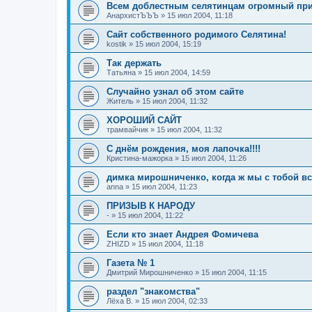
Всем доблестным селятинцам огромный прив
АнархистЪЪЪ
»
15 июл 2004, 11:18
Сайт собственного родимого Селятина!
kostik
»
15 июл 2004, 15:19
Так держать
Татьяна
»
15 июл 2004, 14:59
Случайно узнал об этом сайте
Житель
»
15 июл 2004, 11:32
ХОРОШИЙ САЙТ
трамвайчик
»
15 июл 2004, 11:32
С днём рождения, моя лапочка!!!!
Кристина-мажорка
»
15 июл 2004, 11:26
димка мирошниченко, когда ж мы с тобой в
anna
»
15 июл 2004, 11:23
ПРИЗЫВ К НАРОДУ
-
»
15 июл 2004, 11:22
Если кто знает Андрея Фомичева
ZHIZD
»
15 июл 2004, 11:18
Газета № 1
Дмитрий Мирошниченко
»
15 июл 2004, 11:15
раздел "знакомства"
Лёха В.
»
15 июл 2004, 02:33