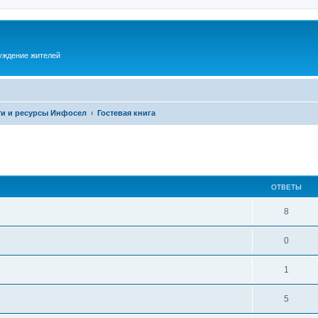
суждение жителей
и и ресурсы Инфосел
Гостевая книга
ОТВЕТЫ
8
0
1
5