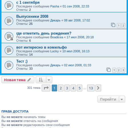
с 1 сентября
Последнее сообщение
Pasha
«
01 сен 2008, 22:33
Ответы:
2
Выпускники 2008
Последнее сообщение
Дикарь
«
08 авг 2008, 17:02
Ответы:
25
1
2
где отметить день рождения?
Последнее сообщение
Boadicea
«
17 июл 2008, 20:18
Ответы:
6
вот интересно в комильфо
Последнее сообщение
Lucky
«
10 июл 2008, 16:13
Ответы:
14
Тест ;)
Последнее сообщение
Дикарь
«
02 июл 2008, 01:33
Ответы:
33
1
2
3
Новая тема
Страница
1
из
13
1
2
3
4
5
13
След.
301 тема
…
Перейти
ПРАВА ДОСТУПА
Вы
не можете
начинать темы
Вы
не можете
отвечать на сообщения
Вы
не можете
редактировать свои сообщения