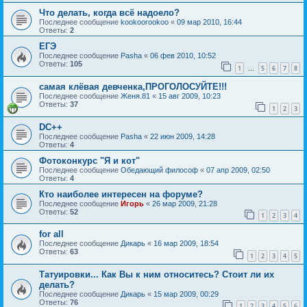
Что делать, когда всё надоело?
Последнее сообщение
kookoorookoo
«
09 мар 2010, 16:44
Ответы:
2
ЕГЭ
Последнее сообщение
Pasha
«
06 фев 2010, 10:52
Ответы:
105
1
5
6
7
8
…
самая клёвая девченка,ПРОГОЛОСУЙТЕ!!!
Последнее сообщение
Женя.81
«
15 авг 2009, 10:23
Ответы:
37
1
2
3
DC++
Последнее сообщение
Pasha
«
22 июн 2009, 14:28
Ответы:
4
Фотоконкурс "Я и кот"
Последнее сообщение
Обедающий философ
«
07 апр 2009, 02:50
Ответы:
4
Кто наиболее интересен на форуме?
Последнее сообщение
Игорь
«
26 мар 2009, 21:28
Ответы:
52
1
2
3
4
for all
Последнее сообщение
Дикарь
«
16 мар 2009, 18:54
Ответы:
63
1
2
3
4
5
Татуировки... Как Вы к ним относитесь? Стоит ли их
делать?
Последнее сообщение
Дикарь
«
15 мар 2009, 00:29
Ответы:
76
1
2
3
4
5
6