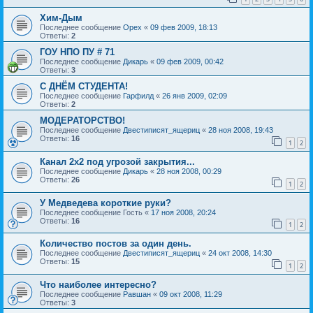
Хим-Дым
Последнее сообщение
Орех
«
09 фев 2009, 18:13
Ответы:
2
ГОУ НПО ПУ # 71
Последнее сообщение
Дикарь
«
09 фев 2009, 00:42
Ответы:
3
С ДНЁМ СТУДЕНТА!
Последнее сообщение
Гарфилд
«
26 янв 2009, 02:09
Ответы:
2
МОДЕРАТОРСТВО!
Последнее сообщение
Двестиписят_ящериц
«
28 ноя 2008, 19:43
Ответы:
16
1
2
Канал 2х2 под угрозой закрытия...
Последнее сообщение
Дикарь
«
28 ноя 2008, 00:29
Ответы:
26
1
2
У Медведева короткие руки?
Последнее сообщение
Гость
«
17 ноя 2008, 20:24
Ответы:
16
1
2
Количество постов за один день.
Последнее сообщение
Двестиписят_ящериц
«
24 окт 2008, 14:30
Ответы:
15
1
2
Что наиболее интересно?
Последнее сообщение
Равшан
«
09 окт 2008, 11:29
Ответы:
3