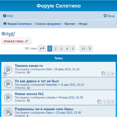
Форум Селятино
FAQ
Вход
Форум Селятино
Список форумов
Прочее
Флуд!
Флуд!
Новая тема
Страница
1
из
13
1
2
3
4
5
13
След.
301 тема
…
Темы
Тишина какая-то
Последнее сообщение
Deft
«
18 фев 2013, 01:16
Ответы:
18
1
2
Ух как давно я тут не был
Последнее сообщение
Stanislav
«
11 дек 2011, 21:21
Ответы:
12
Новая школа №1
Последнее сообщение
Lekada
«
04 мар 2011, 01:29
Ответы:
32
1
2
3
Разрешены ли в нашем чате баны
Последнее сообщение
Орех
«
23 мар 2010, 21:30
Ответы:
4