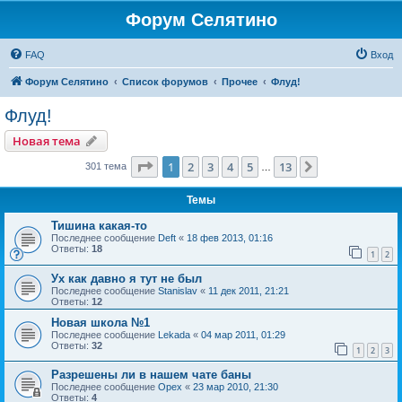
Форум Селятино
FAQ
Вход
Форум Селятино
Список форумов
Прочее
Флуд!
Флуд!
Новая тема
Страница
1
из
13
1
2
3
4
5
13
След.
301 тема
…
Темы
Тишина какая-то
Последнее сообщение
Deft
«
18 фев 2013, 01:16
Ответы:
18
1
2
Ух как давно я тут не был
Последнее сообщение
Stanislav
«
11 дек 2011, 21:21
Ответы:
12
Новая школа №1
Последнее сообщение
Lekada
«
04 мар 2011, 01:29
Ответы:
32
1
2
3
Разрешены ли в нашем чате баны
Последнее сообщение
Орех
«
23 мар 2010, 21:30
Ответы:
4