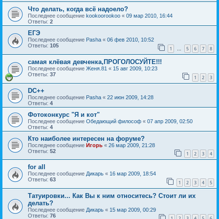
Что делать, когда всё надоело?
Последнее сообщение
kookoorookoo
«
09 мар 2010, 16:44
Ответы:
2
ЕГЭ
Последнее сообщение
Pasha
«
06 фев 2010, 10:52
Ответы:
105
1
5
6
7
8
…
самая клёвая девченка,ПРОГОЛОСУЙТЕ!!!
Последнее сообщение
Женя.81
«
15 авг 2009, 10:23
Ответы:
37
1
2
3
DC++
Последнее сообщение
Pasha
«
22 июн 2009, 14:28
Ответы:
4
Фотоконкурс "Я и кот"
Последнее сообщение
Обедающий философ
«
07 апр 2009, 02:50
Ответы:
4
Кто наиболее интересен на форуме?
Последнее сообщение
Игорь
«
26 мар 2009, 21:28
Ответы:
52
1
2
3
4
for all
Последнее сообщение
Дикарь
«
16 мар 2009, 18:54
Ответы:
63
1
2
3
4
5
Татуировки... Как Вы к ним относитесь? Стоит ли их
делать?
Последнее сообщение
Дикарь
«
15 мар 2009, 00:29
Ответы:
76
1
2
3
4
5
6