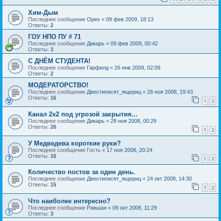
Хим-Дым
Последнее сообщение
Орех
«
09 фев 2009, 18:13
Ответы:
2
ГОУ НПО ПУ # 71
Последнее сообщение
Дикарь
«
09 фев 2009, 00:42
Ответы:
3
С ДНЁМ СТУДЕНТА!
Последнее сообщение
Гарфилд
«
26 янв 2009, 02:09
Ответы:
2
МОДЕРАТОРСТВО!
Последнее сообщение
Двестиписят_ящериц
«
28 ноя 2008, 19:43
Ответы:
16
1
2
Канал 2х2 под угрозой закрытия...
Последнее сообщение
Дикарь
«
28 ноя 2008, 00:29
Ответы:
26
1
2
У Медведева короткие руки?
Последнее сообщение
Гость
«
17 ноя 2008, 20:24
Ответы:
16
1
2
Количество постов за один день.
Последнее сообщение
Двестиписят_ящериц
«
24 окт 2008, 14:30
Ответы:
15
1
2
Что наиболее интересно?
Последнее сообщение
Равшан
«
09 окт 2008, 11:29
Ответы:
3