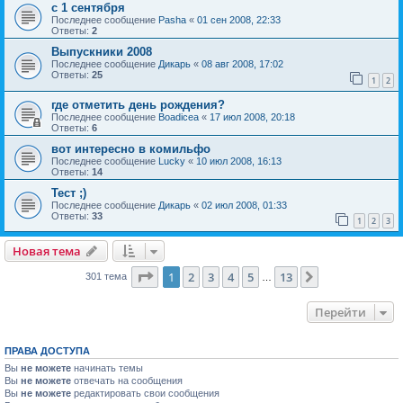
с 1 сентября
Последнее сообщение
Pasha
«
01 сен 2008, 22:33
Ответы:
2
Выпускники 2008
Последнее сообщение
Дикарь
«
08 авг 2008, 17:02
Ответы:
25
1
2
где отметить день рождения?
Последнее сообщение
Boadicea
«
17 июл 2008, 20:18
Ответы:
6
вот интересно в комильфо
Последнее сообщение
Lucky
«
10 июл 2008, 16:13
Ответы:
14
Тест ;)
Последнее сообщение
Дикарь
«
02 июл 2008, 01:33
Ответы:
33
1
2
3
Новая тема
Страница
1
из
13
1
2
3
4
5
13
След.
301 тема
…
Перейти
ПРАВА ДОСТУПА
Вы
не можете
начинать темы
Вы
не можете
отвечать на сообщения
Вы
не можете
редактировать свои сообщения