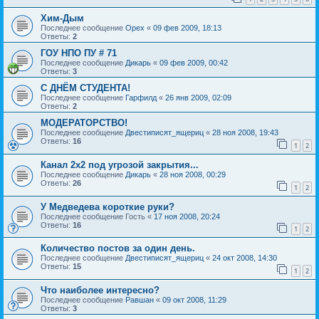
Хим-Дым
Последнее сообщение
Орех
«
09 фев 2009, 18:13
Ответы:
2
ГОУ НПО ПУ # 71
Последнее сообщение
Дикарь
«
09 фев 2009, 00:42
Ответы:
3
С ДНЁМ СТУДЕНТА!
Последнее сообщение
Гарфилд
«
26 янв 2009, 02:09
Ответы:
2
МОДЕРАТОРСТВО!
Последнее сообщение
Двестиписят_ящериц
«
28 ноя 2008, 19:43
Ответы:
16
1
2
Канал 2х2 под угрозой закрытия...
Последнее сообщение
Дикарь
«
28 ноя 2008, 00:29
Ответы:
26
1
2
У Медведева короткие руки?
Последнее сообщение
Гость
«
17 ноя 2008, 20:24
Ответы:
16
1
2
Количество постов за один день.
Последнее сообщение
Двестиписят_ящериц
«
24 окт 2008, 14:30
Ответы:
15
1
2
Что наиболее интересно?
Последнее сообщение
Равшан
«
09 окт 2008, 11:29
Ответы:
3