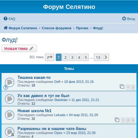
Форум Селятино
FAQ
Вход
Форум Селятино
Список форумов
Прочее
Флуд!
Флуд!
Новая тема
Страница
1
из
13
1
2
3
4
5
13
След.
301 тема
…
Темы
Тишина какая-то
Последнее сообщение
Deft
«
18 фев 2013, 01:16
Ответы:
18
1
2
Ух как давно я тут не был
Последнее сообщение
Stanislav
«
11 дек 2011, 21:21
Ответы:
12
Новая школа №1
Последнее сообщение
Lekada
«
04 мар 2011, 01:29
Ответы:
32
1
2
3
Разрешены ли в нашем чате баны
Последнее сообщение
Орех
«
23 мар 2010, 21:30
Ответы:
4