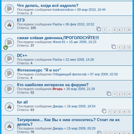
Что делать, когда всё надоело?
Последнее сообщение
kookoorookoo
«
09 мар 2010, 16:44
Ответы:
2
ЕГЭ
Последнее сообщение
Pasha
«
06 фев 2010, 10:52
Ответы:
105
1
5
6
7
8
…
самая клёвая девченка,ПРОГОЛОСУЙТЕ!!!
Последнее сообщение
Женя.81
«
15 авг 2009, 10:23
Ответы:
37
1
2
3
DC++
Последнее сообщение
Pasha
«
22 июн 2009, 14:28
Ответы:
4
Фотоконкурс "Я и кот"
Последнее сообщение
Обедающий философ
«
07 апр 2009, 02:50
Ответы:
4
Кто наиболее интересен на форуме?
Последнее сообщение
Игорь
«
26 мар 2009, 21:28
Ответы:
52
1
2
3
4
for all
Последнее сообщение
Дикарь
«
16 мар 2009, 18:54
Ответы:
63
1
2
3
4
5
Татуировки... Как Вы к ним относитесь? Стоит ли их
делать?
Последнее сообщение
Дикарь
«
15 мар 2009, 00:29
Ответы:
76
1
2
3
4
5
6