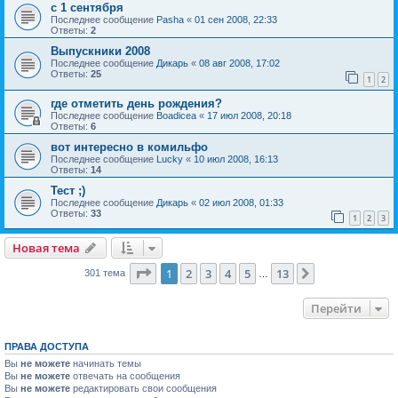
с 1 сентября
Последнее сообщение
Pasha
«
01 сен 2008, 22:33
Ответы:
2
Выпускники 2008
Последнее сообщение
Дикарь
«
08 авг 2008, 17:02
Ответы:
25
1
2
где отметить день рождения?
Последнее сообщение
Boadicea
«
17 июл 2008, 20:18
Ответы:
6
вот интересно в комильфо
Последнее сообщение
Lucky
«
10 июл 2008, 16:13
Ответы:
14
Тест ;)
Последнее сообщение
Дикарь
«
02 июл 2008, 01:33
Ответы:
33
1
2
3
Новая тема
Страница
1
из
13
1
2
3
4
5
13
След.
301 тема
…
Перейти
ПРАВА ДОСТУПА
Вы
не можете
начинать темы
Вы
не можете
отвечать на сообщения
Вы
не можете
редактировать свои сообщения