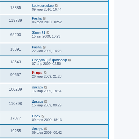
kookoorookoo
18885
09 мар 2010, 16:44
Pasha
119739
06 фев 2010, 10:52
Женя.81
65203
15 авг 2009, 10:23
Pasha
18891
22 июн 2009, 14:28
Обедающий философ
18643
07 апр 2009, 02:50
Игорь
90667
26 мар 2009, 21:28
Дикарь
100289
16 мар 2009, 18:54
Дикарь
110898
15 мар 2009, 00:29
Орех
17077
09 фев 2009, 18:13
Дикарь
19255
09 фев 2009, 00:42