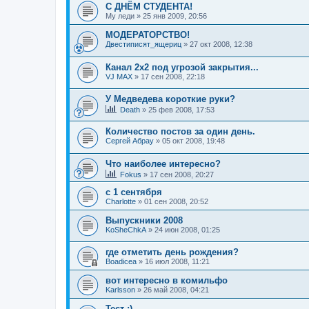
С ДНЁМ СТУДЕНТА!
My леди
»
25 янв 2009, 20:56
МОДЕРАТОРСТВО!
Двестиписят_ящериц
»
27 окт 2008, 12:38
Канал 2х2 под угрозой закрытия...
VJ MAX
»
17 сен 2008, 22:18
У Медведева короткие руки?
Death
»
25 фев 2008, 17:53
Количество постов за один день.
Сергей Абрау
»
05 окт 2008, 19:48
Что наиболее интересно?
Fokus
»
17 сен 2008, 20:27
с 1 сентября
Charlotte
»
01 сен 2008, 20:52
Выпускники 2008
KoSheChkA
»
24 июн 2008, 01:25
где отметить день рождения?
Boadicea
»
16 июл 2008, 11:21
вот интересно в комильфо
Karlsson
»
26 май 2008, 04:21
Тест ;)