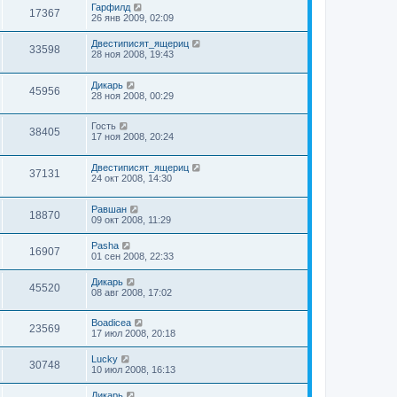
Гарфилд
17367
26 янв 2009, 02:09
Двестиписят_ящериц
33598
28 ноя 2008, 19:43
Дикарь
45956
28 ноя 2008, 00:29
Гость
38405
17 ноя 2008, 20:24
Двестиписят_ящериц
37131
24 окт 2008, 14:30
Равшан
18870
09 окт 2008, 11:29
Pasha
16907
01 сен 2008, 22:33
Дикарь
45520
08 авг 2008, 17:02
Boadicea
23569
17 июл 2008, 20:18
Lucky
30748
10 июл 2008, 16:13
Дикарь