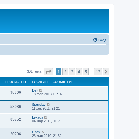
Вход
Страница
1
из
13
1
2
3
4
5
13
След.
301 тема
…
ПРОСМОТРЫ
ПОСЛЕДНЕЕ СООБЩЕНИЕ
Deft
98806
18 фев 2013, 01:16
Stanislav
58086
11 дек 2011, 21:21
Lekada
85752
04 мар 2011, 01:29
Орех
20796
23 мар 2010, 21:30