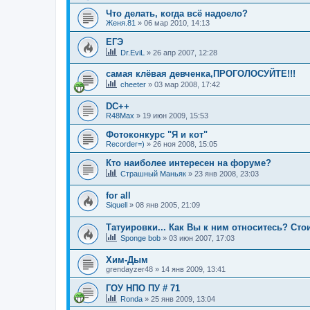
Что делать, когда всё надоело?
Женя.81
»
06 мар 2010, 14:13
ЕГЭ
Dr.EviL
»
26 апр 2007, 12:28
самая клёвая девченка,ПРОГОЛОСУЙТЕ!!!
cheeter
»
03 мар 2008, 17:42
DC++
R48Max
»
19 июн 2009, 15:53
Фотоконкурс "Я и кот"
Recorder=)
»
26 ноя 2008, 15:05
Кто наиболее интересен на форуме?
Страшный Маньяк
»
23 янв 2008, 23:03
for all
Siquell
»
08 янв 2005, 21:09
Татуировки... Как Вы к ним относитесь? Сто
Sponge bob
»
03 июн 2007, 17:03
Хим-Дым
grendayzer48
»
14 янв 2009, 13:41
ГОУ НПО ПУ # 71
Ronda
»
25 янв 2009, 13:04