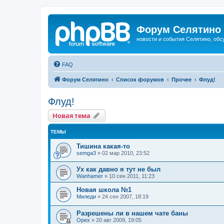
Форум Селятино
новости и события Селятино, об
FAQ
Форум Селятино
Список форумов
Прочее
Флуд!
Флуд!
Новая тема
ТЕМЫ
Тишина какая-то
semga3
»
02 мар 2010, 23:52
Ух как давно я тут не был
Wanhamer
»
10 сен 2011, 11:23
Новая школа №1
Миледи
»
24 сен 2007, 18:19
Разрешены ли в нашем чате баны
Орех
»
20 авг 2009, 19:05