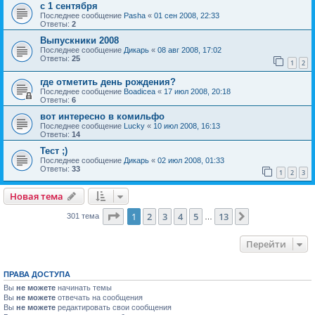
с 1 сентября
Последнее сообщение
Pasha
«
01 сен 2008, 22:33
Ответы:
2
Выпускники 2008
Последнее сообщение
Дикарь
«
08 авг 2008, 17:02
Ответы:
25
1
2
где отметить день рождения?
Последнее сообщение
Boadicea
«
17 июл 2008, 20:18
Ответы:
6
вот интересно в комильфо
Последнее сообщение
Lucky
«
10 июл 2008, 16:13
Ответы:
14
Тест ;)
Последнее сообщение
Дикарь
«
02 июл 2008, 01:33
Ответы:
33
1
2
3
Новая тема
Страница
1
из
13
1
2
3
4
5
13
След.
301 тема
…
Перейти
ПРАВА ДОСТУПА
Вы
не можете
начинать темы
Вы
не можете
отвечать на сообщения
Вы
не можете
редактировать свои сообщения