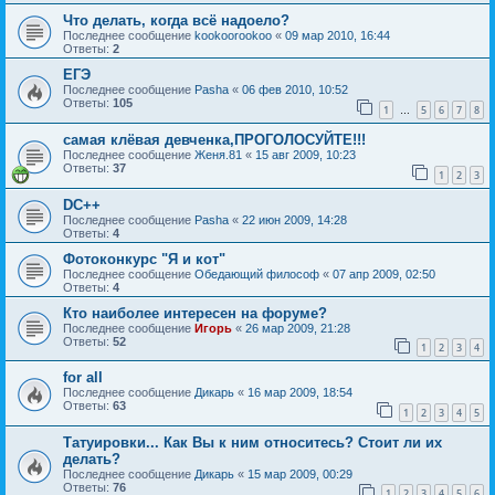
Что делать, когда всё надоело?
Последнее сообщение
kookoorookoo
«
09 мар 2010, 16:44
Ответы:
2
ЕГЭ
Последнее сообщение
Pasha
«
06 фев 2010, 10:52
Ответы:
105
1
5
6
7
8
…
самая клёвая девченка,ПРОГОЛОСУЙТЕ!!!
Последнее сообщение
Женя.81
«
15 авг 2009, 10:23
Ответы:
37
1
2
3
DC++
Последнее сообщение
Pasha
«
22 июн 2009, 14:28
Ответы:
4
Фотоконкурс "Я и кот"
Последнее сообщение
Обедающий философ
«
07 апр 2009, 02:50
Ответы:
4
Кто наиболее интересен на форуме?
Последнее сообщение
Игорь
«
26 мар 2009, 21:28
Ответы:
52
1
2
3
4
for all
Последнее сообщение
Дикарь
«
16 мар 2009, 18:54
Ответы:
63
1
2
3
4
5
Татуировки... Как Вы к ним относитесь? Стоит ли их
делать?
Последнее сообщение
Дикарь
«
15 мар 2009, 00:29
Ответы:
76
1
2
3
4
5
6