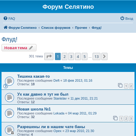
Форум Селятино
FAQ
Вход
Форум Селятино
Список форумов
Прочее
Флуд!
Флуд!
Новая тема
Страница
1
из
13
1
2
3
4
5
13
След.
301 тема
…
Темы
Тишина какая-то
Последнее сообщение
Deft
«
18 фев 2013, 01:16
Ответы:
18
1
2
Ух как давно я тут не был
Последнее сообщение
Stanislav
«
11 дек 2011, 21:21
Ответы:
12
Новая школа №1
Последнее сообщение
Lekada
«
04 мар 2011, 01:29
Ответы:
32
1
2
3
Разрешены ли в нашем чате баны
Последнее сообщение
Орех
«
23 мар 2010, 21:30
Ответы:
4