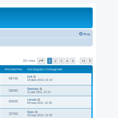
Вход
Страница
1
из
13
1
2
3
4
5
13
След.
301 тема
…
ПРОСМОТРЫ
ПОСЛЕДНЕЕ СООБЩЕНИЕ
Deft
98748
18 фев 2013, 01:16
Stanislav
58085
11 дек 2011, 21:21
Lekada
85655
04 мар 2011, 01:29
Орех
20760
23 мар 2010, 21:30