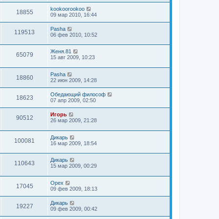
kookoorookoo
18855
09 мар 2010, 16:44
Pasha
119513
06 фев 2010, 10:52
Женя.81
65079
15 авг 2009, 10:23
Pasha
18860
22 июн 2009, 14:28
Обедающий философ
18623
07 апр 2009, 02:50
Игорь
90512
26 мар 2009, 21:28
Дикарь
100081
16 мар 2009, 18:54
Дикарь
110643
15 мар 2009, 00:29
Орех
17045
09 фев 2009, 18:13
Дикарь
19227
09 фев 2009, 00:42