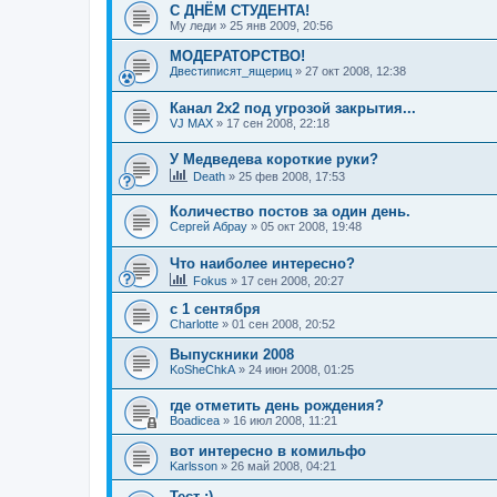
С ДНЁМ СТУДЕНТА!
My леди
»
25 янв 2009, 20:56
МОДЕРАТОРСТВО!
Двестиписят_ящериц
»
27 окт 2008, 12:38
Канал 2х2 под угрозой закрытия...
VJ MAX
»
17 сен 2008, 22:18
У Медведева короткие руки?
Death
»
25 фев 2008, 17:53
Количество постов за один день.
Сергей Абрау
»
05 окт 2008, 19:48
Что наиболее интересно?
Fokus
»
17 сен 2008, 20:27
с 1 сентября
Charlotte
»
01 сен 2008, 20:52
Выпускники 2008
KoSheChkA
»
24 июн 2008, 01:25
где отметить день рождения?
Boadicea
»
16 июл 2008, 11:21
вот интересно в комильфо
Karlsson
»
26 май 2008, 04:21
Тест ;)