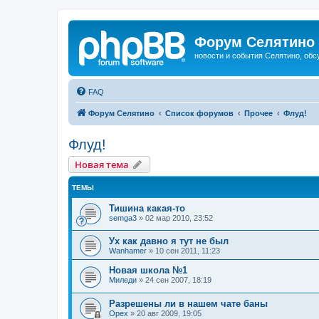
Форум Селятино
новости и события Селятино, об
FAQ
Форум Селятино
Список форумов
Прочее
Флуд!
Флуд!
Новая тема
ТЕМЫ
Тишина какая-то
semga3
»
02 мар 2010, 23:52
Ух как давно я тут не был
Wanhamer
»
10 сен 2011, 11:23
Новая школа №1
Миледи
»
24 сен 2007, 18:19
Разрешены ли в нашем чате баны
Орех
»
20 авг 2009, 19:05