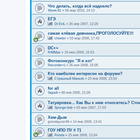
Что делать, когда всё надоело?
Женя.81
»
06 мар 2010, 14:13
ЕГЭ
Dr.EviL
»
26 апр 2007, 12:28
самая клёвая девченка,ПРОГОЛОСУЙТЕ!!!
cheeter
»
03 мар 2008, 17:42
DC++
R48Max
»
19 июн 2009, 15:53
Фотоконкурс "Я и кот"
Recorder=)
»
26 ноя 2008, 15:05
Кто наиболее интересен на форуме?
Страшный Маньяк
»
23 янв 2008, 23:03
for all
Siquell
»
08 янв 2005, 21:09
Татуировки... Как Вы к ним относитесь? Сто
Sponge bob
»
03 июн 2007, 17:03
Хим-Дым
grendayzer48
»
14 янв 2009, 13:41
ГОУ НПО ПУ # 71
Ronda
»
25 янв 2009, 13:04