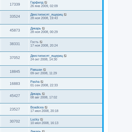
Гарфилд
17339
26 янв 2009, 02:09
Двестиписят_ящериц
33524
28 ноя 2008, 19:43
Дикарь
45873
28 ноя 2008, 00:29
Гость
38331
17 ноя 2008, 20:24
Двестиписят_ящериц
37052
24 окт 2008, 14:30
Равшан
18845
09 окт 2008, 11:29
Pasha
16883
01 сен 2008, 22:33
Дикарь
45427
08 авг 2008, 17:02
Boadicea
23527
17 июл 2008, 20:18
Lucky
30702
10 июл 2008, 16:13
Дикарь