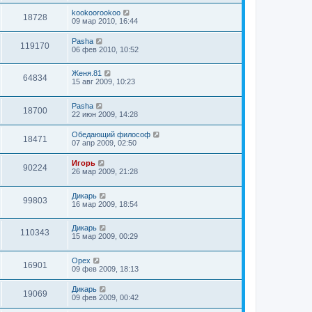
kookoorookoo
18728
09 мар 2010, 16:44
Pasha
119170
06 фев 2010, 10:52
Женя.81
64834
15 авг 2009, 10:23
Pasha
18700
22 июн 2009, 14:28
Обедающий философ
18471
07 апр 2009, 02:50
Игорь
90224
26 мар 2009, 21:28
Дикарь
99803
16 мар 2009, 18:54
Дикарь
110343
15 мар 2009, 00:29
Орех
16901
09 фев 2009, 18:13
Дикарь
19069
09 фев 2009, 00:42