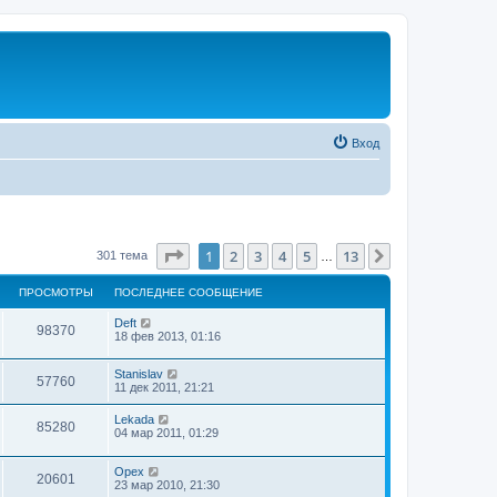
Вход
Страница
1
из
13
1
2
3
4
5
13
След.
301 тема
…
ПРОСМОТРЫ
ПОСЛЕДНЕЕ СООБЩЕНИЕ
Deft
98370
18 фев 2013, 01:16
Stanislav
57760
11 дек 2011, 21:21
Lekada
85280
04 мар 2011, 01:29
Орех
20601
23 мар 2010, 21:30