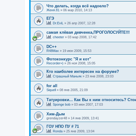
Что делать, когда всё надоело?
Женя.81
»
06 мар 2010, 14:13
ЕГЭ
Dr.EviL
»
26 апр 2007, 12:28
самая клёвая девченка,ПРОГОЛОСУЙТЕ!!!
cheeter
»
03 мар 2008, 17:42
DC++
R48Max
»
19 июн 2009, 15:53
Фотоконкурс "Я и кот"
Recorder=)
»
26 ноя 2008, 15:05
Кто наиболее интересен на форуме?
Страшный Маньяк
»
23 янв 2008, 23:03
for all
Siquell
»
08 янв 2005, 21:09
Татуировки... Как Вы к ним относитесь? Сто
Sponge bob
»
03 июн 2007, 17:03
Хим-Дым
grendayzer48
»
14 янв 2009, 13:41
ГОУ НПО ПУ # 71
Ronda
»
25 янв 2009, 13:04