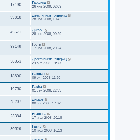
Гарфилд
17190
26 янв 2009, 02:09
Двестиписят_ящериц
33318
28 ноя 2008, 19:43
Дикарь
45671
28 ноя 2008, 00:29
Гость
38149
17 ноя 2008, 20:24
Двестиписят_ящериц
36853
24 окт 2008, 14:30
Равшан
18690
09 окт 2008, 11:29
Pasha
16750
01 сен 2008, 22:33
Дикарь
45207
08 авг 2008, 17:02
Boadicea
23384
17 июл 2008, 20:18
Lucky
30529
10 июл 2008, 16:13
Дикарь