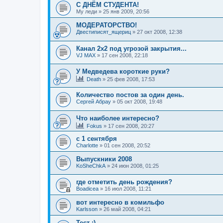
С ДНЁМ СТУДЕНТА!
My леди
»
25 янв 2009, 20:56
МОДЕРАТОРСТВО!
Двестиписят_ящериц
»
27 окт 2008, 12:38
Канал 2х2 под угрозой закрытия...
VJ MAX
»
17 сен 2008, 22:18
У Медведева короткие руки?
Death
»
25 фев 2008, 17:53
Количество постов за один день.
Сергей Абрау
»
05 окт 2008, 19:48
Что наиболее интересно?
Fokus
»
17 сен 2008, 20:27
с 1 сентября
Charlotte
»
01 сен 2008, 20:52
Выпускники 2008
KoSheChkA
»
24 июн 2008, 01:25
где отметить день рождения?
Boadicea
»
16 июл 2008, 11:21
вот интересно в комильфо
Karlsson
»
26 май 2008, 04:21
Тест ;)