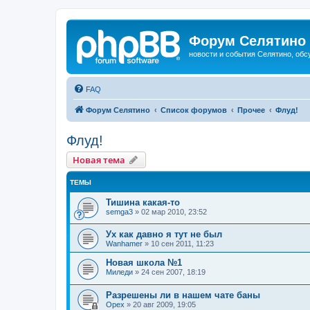
Форум Селятино
новости и события Селятино, об
FAQ
Форум Селятино
Список форумов
Прочее
Флуд!
Флуд!
Новая тема
ТЕМЫ
Тишина какая-то
semga3
»
02 мар 2010, 23:52
Ух как давно я тут не был
Wanhamer
»
10 сен 2011, 11:23
Новая школа №1
Миледи
»
24 сен 2007, 18:19
Разрешены ли в нашем чате баны
Орех
»
20 авг 2009, 19:05