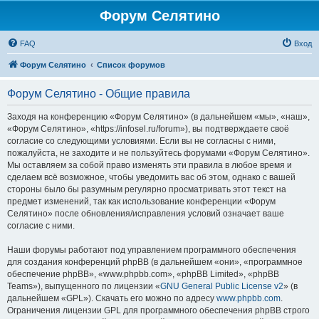
Форум Селятино
FAQ
Вход
Форум Селятино
Список форумов
Форум Селятино - Общие правила
Заходя на конференцию «Форум Селятино» (в дальнейшем «мы», «наш»,
«Форум Селятино», «https://infosel.ru/forum»), вы подтверждаете своё
согласие со следующими условиями. Если вы не согласны с ними,
пожалуйста, не заходите и не пользуйтесь форумами «Форум Селятино».
Мы оставляем за собой право изменять эти правила в любое время и
сделаем всё возможное, чтобы уведомить вас об этом, однако с вашей
стороны было бы разумным регулярно просматривать этот текст на
предмет изменений, так как использование конференции «Форум
Селятино» после обновления/исправления условий означает ваше
согласие с ними.
Наши форумы работают под управлением программного обеспечения
для создания конференций phpBB (в дальнейшем «они», «программное
обеспечение phpBB», «www.phpbb.com», «phpBB Limited», «phpBB
Teams»), выпущенного по лицензии «
GNU General Public License v2
» (в
дальнейшем «GPL»). Скачать его можно по адресу
www.phpbb.com
.
Ограничения лицензии GPL для программного обеспечения phpBB строго