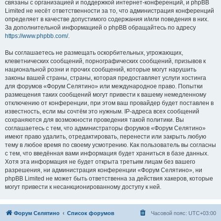
связаны с организацией и поддержкой интернет-конференций, и phpBB
Limited не несёт ответственности за то, что администрация конференций
определяет в качестве допустимого содержания и/или поведения в них.
За дополнительной информацией о phpBB обращайтесь по адресу
https://www.phpbb.com/
.
Вы соглашаетесь не размещать оскорбительных, угрожающих,
клеветнических сообщений, порнографических сообщений, призывов к
национальной розни и прочих сообщений, которые могут нарушить
законы вашей страны, страны, которая предоставляет услуги хостинга
для форумов «Форум Селятино» или международное право. Попытки
размещения таких сообщений могут привести к вашему немедленному
отключению от конференции, при этом ваш провайдер будет поставлен в
известность, если мы сочтём это нужным. IP-адреса всех сообщений
сохраняются для возможности проведения такой политики. Вы
соглашаетесь с тем, что администраторы форумов «Форум Селятино»
имеют право удалить, отредактировать, перенести или закрыть любую
тему в любое время по своему усмотрению. Как пользователь вы согласны
с тем, что введённая вами информация будет храниться в базе данных.
Хотя эта информация не будет открыта третьим лицам без вашего
разрешения, ни администрация конференции «Форум Селятино», ни
phpBB Limited не может быть ответственна за действия хакеров, которые
могут привести к несанкционированному доступу к ней.
Форум Селятино
Список форумов
Часовой пояс:
UTC+03:00