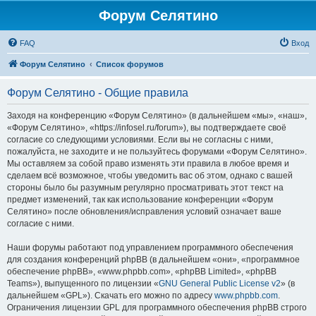
Форум Селятино
FAQ
Вход
Форум Селятино
Список форумов
Форум Селятино - Общие правила
Заходя на конференцию «Форум Селятино» (в дальнейшем «мы», «наш»,
«Форум Селятино», «https://infosel.ru/forum»), вы подтверждаете своё
согласие со следующими условиями. Если вы не согласны с ними,
пожалуйста, не заходите и не пользуйтесь форумами «Форум Селятино».
Мы оставляем за собой право изменять эти правила в любое время и
сделаем всё возможное, чтобы уведомить вас об этом, однако с вашей
стороны было бы разумным регулярно просматривать этот текст на
предмет изменений, так как использование конференции «Форум
Селятино» после обновления/исправления условий означает ваше
согласие с ними.
Наши форумы работают под управлением программного обеспечения
для создания конференций phpBB (в дальнейшем «они», «программное
обеспечение phpBB», «www.phpbb.com», «phpBB Limited», «phpBB
Teams»), выпущенного по лицензии «
GNU General Public License v2
» (в
дальнейшем «GPL»). Скачать его можно по адресу
www.phpbb.com
.
Ограничения лицензии GPL для программного обеспечения phpBB строго