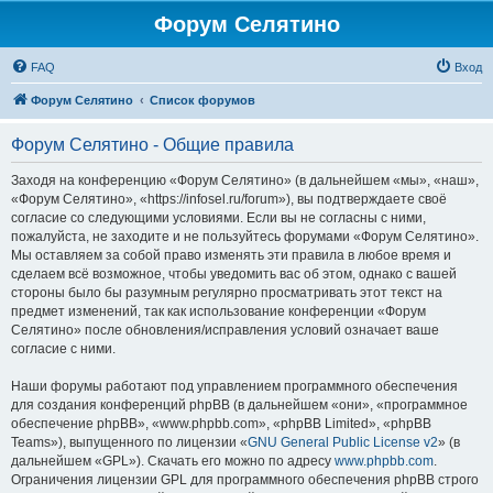
Форум Селятино
FAQ
Вход
Форум Селятино
Список форумов
Форум Селятино - Общие правила
Заходя на конференцию «Форум Селятино» (в дальнейшем «мы», «наш»,
«Форум Селятино», «https://infosel.ru/forum»), вы подтверждаете своё
согласие со следующими условиями. Если вы не согласны с ними,
пожалуйста, не заходите и не пользуйтесь форумами «Форум Селятино».
Мы оставляем за собой право изменять эти правила в любое время и
сделаем всё возможное, чтобы уведомить вас об этом, однако с вашей
стороны было бы разумным регулярно просматривать этот текст на
предмет изменений, так как использование конференции «Форум
Селятино» после обновления/исправления условий означает ваше
согласие с ними.
Наши форумы работают под управлением программного обеспечения
для создания конференций phpBB (в дальнейшем «они», «программное
обеспечение phpBB», «www.phpbb.com», «phpBB Limited», «phpBB
Teams»), выпущенного по лицензии «
GNU General Public License v2
» (в
дальнейшем «GPL»). Скачать его можно по адресу
www.phpbb.com
.
Ограничения лицензии GPL для программного обеспечения phpBB строго