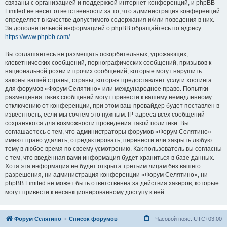
связаны с организацией и поддержкой интернет-конференций, и phpBB
Limited не несёт ответственности за то, что администрация конференций
определяет в качестве допустимого содержания и/или поведения в них.
За дополнительной информацией о phpBB обращайтесь по адресу
https://www.phpbb.com/
.
Вы соглашаетесь не размещать оскорбительных, угрожающих,
клеветнических сообщений, порнографических сообщений, призывов к
национальной розни и прочих сообщений, которые могут нарушить
законы вашей страны, страны, которая предоставляет услуги хостинга
для форумов «Форум Селятино» или международное право. Попытки
размещения таких сообщений могут привести к вашему немедленному
отключению от конференции, при этом ваш провайдер будет поставлен в
известность, если мы сочтём это нужным. IP-адреса всех сообщений
сохраняются для возможности проведения такой политики. Вы
соглашаетесь с тем, что администраторы форумов «Форум Селятино»
имеют право удалить, отредактировать, перенести или закрыть любую
тему в любое время по своему усмотрению. Как пользователь вы согласны
с тем, что введённая вами информация будет храниться в базе данных.
Хотя эта информация не будет открыта третьим лицам без вашего
разрешения, ни администрация конференции «Форум Селятино», ни
phpBB Limited не может быть ответственна за действия хакеров, которые
могут привести к несанкционированному доступу к ней.
Форум Селятино
Список форумов
Часовой пояс:
UTC+03:00