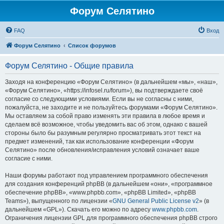
Форум Селятино
FAQ
Вход
Форум Селятино
Список форумов
Форум Селятино - Общие правила
Заходя на конференцию «Форум Селятино» (в дальнейшем «мы», «наш»,
«Форум Селятино», «https://infosel.ru/forum»), вы подтверждаете своё
согласие со следующими условиями. Если вы не согласны с ними,
пожалуйста, не заходите и не пользуйтесь форумами «Форум Селятино».
Мы оставляем за собой право изменять эти правила в любое время и
сделаем всё возможное, чтобы уведомить вас об этом, однако с вашей
стороны было бы разумным регулярно просматривать этот текст на
предмет изменений, так как использование конференции «Форум
Селятино» после обновления/исправления условий означает ваше
согласие с ними.
Наши форумы работают под управлением программного обеспечения
для создания конференций phpBB (в дальнейшем «они», «программное
обеспечение phpBB», «www.phpbb.com», «phpBB Limited», «phpBB
Teams»), выпущенного по лицензии «
GNU General Public License v2
» (в
дальнейшем «GPL»). Скачать его можно по адресу
www.phpbb.com
.
Ограничения лицензии GPL для программного обеспечения phpBB строго