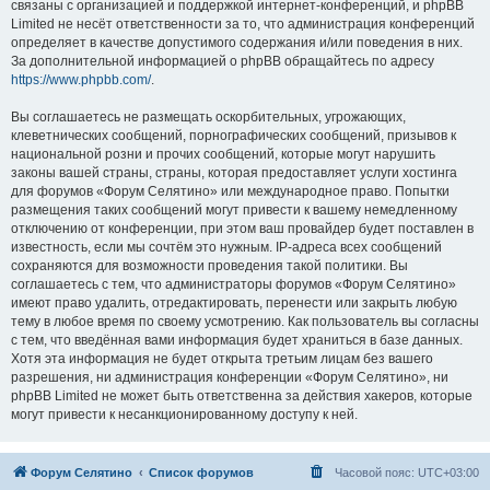
связаны с организацией и поддержкой интернет-конференций, и phpBB
Limited не несёт ответственности за то, что администрация конференций
определяет в качестве допустимого содержания и/или поведения в них.
За дополнительной информацией о phpBB обращайтесь по адресу
https://www.phpbb.com/
.
Вы соглашаетесь не размещать оскорбительных, угрожающих,
клеветнических сообщений, порнографических сообщений, призывов к
национальной розни и прочих сообщений, которые могут нарушить
законы вашей страны, страны, которая предоставляет услуги хостинга
для форумов «Форум Селятино» или международное право. Попытки
размещения таких сообщений могут привести к вашему немедленному
отключению от конференции, при этом ваш провайдер будет поставлен в
известность, если мы сочтём это нужным. IP-адреса всех сообщений
сохраняются для возможности проведения такой политики. Вы
соглашаетесь с тем, что администраторы форумов «Форум Селятино»
имеют право удалить, отредактировать, перенести или закрыть любую
тему в любое время по своему усмотрению. Как пользователь вы согласны
с тем, что введённая вами информация будет храниться в базе данных.
Хотя эта информация не будет открыта третьим лицам без вашего
разрешения, ни администрация конференции «Форум Селятино», ни
phpBB Limited не может быть ответственна за действия хакеров, которые
могут привести к несанкционированному доступу к ней.
Форум Селятино
Список форумов
Часовой пояс:
UTC+03:00