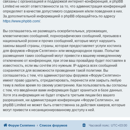
связаны с организацией и поддержкой интернет-конференций, и phpBB
Limited не несёт ответственности за то, что администрация конференций
определяет в качестве допустимого содержания и/или поведения в них.
За дополнительной информацией о phpBB обращайтесь по адресу
https://www.phpbb.com/
.
Вы соглашаетесь не размещать оскорбительных, угрожающих,
клеветнических сообщений, порнографических сообщений, призывов к
национальной розни и прочих сообщений, которые могут нарушить
законы вашей страны, страны, которая предоставляет услуги хостинга
для форумов «Форум Селятино» или международное право. Попытки
размещения таких сообщений могут привести к вашему немедленному
отключению от конференции, при этом ваш провайдер будет поставлен в
известность, если мы сочтём это нужным. IP-адреса всех сообщений
сохраняются для возможности проведения такой политики. Вы
соглашаетесь с тем, что администраторы форумов «Форум Селятино»
имеют право удалить, отредактировать, перенести или закрыть любую
тему в любое время по своему усмотрению. Как пользователь вы согласны
с тем, что введённая вами информация будет храниться в базе данных.
Хотя эта информация не будет открыта третьим лицам без вашего
разрешения, ни администрация конференции «Форум Селятино», ни
phpBB Limited не может быть ответственна за действия хакеров, которые
могут привести к несанкционированному доступу к ней.
Форум Селятино
Список форумов
Часовой пояс:
UTC+03:00