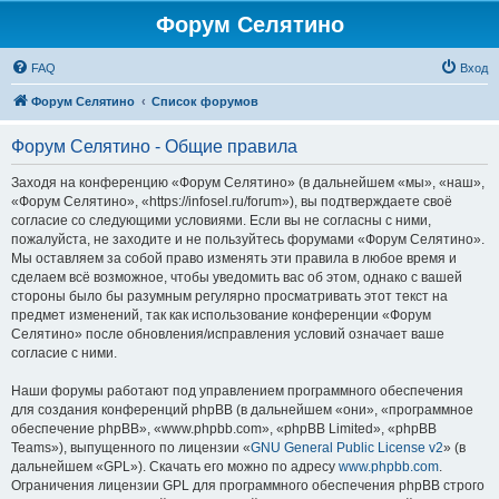
Форум Селятино
FAQ
Вход
Форум Селятино
Список форумов
Форум Селятино - Общие правила
Заходя на конференцию «Форум Селятино» (в дальнейшем «мы», «наш»,
«Форум Селятино», «https://infosel.ru/forum»), вы подтверждаете своё
согласие со следующими условиями. Если вы не согласны с ними,
пожалуйста, не заходите и не пользуйтесь форумами «Форум Селятино».
Мы оставляем за собой право изменять эти правила в любое время и
сделаем всё возможное, чтобы уведомить вас об этом, однако с вашей
стороны было бы разумным регулярно просматривать этот текст на
предмет изменений, так как использование конференции «Форум
Селятино» после обновления/исправления условий означает ваше
согласие с ними.
Наши форумы работают под управлением программного обеспечения
для создания конференций phpBB (в дальнейшем «они», «программное
обеспечение phpBB», «www.phpbb.com», «phpBB Limited», «phpBB
Teams»), выпущенного по лицензии «
GNU General Public License v2
» (в
дальнейшем «GPL»). Скачать его можно по адресу
www.phpbb.com
.
Ограничения лицензии GPL для программного обеспечения phpBB строго