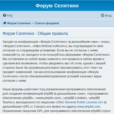
Форум Селятино
FAQ
Вход
Форум Селятино
Список форумов
Форум Селятино - Общие правила
Заходя на конференцию «Форум Селятино» (в дальнейшем «мы», «наш»,
«Форум Селятино», «https://infosel.ru/forum»), вы подтверждаете своё
согласие со следующими условиями. Если вы не согласны с ними,
пожалуйста, не заходите и не пользуйтесь форумами «Форум Селятино».
Мы оставляем за собой право изменять эти правила в любое время и
сделаем всё возможное, чтобы уведомить вас об этом, однако с вашей
стороны было бы разумным регулярно просматривать этот текст на
предмет изменений, так как использование конференции «Форум
Селятино» после обновления/исправления условий означает ваше
согласие с ними.
Наши форумы работают под управлением программного обеспечения
для создания конференций phpBB (в дальнейшем «они», «программное
обеспечение phpBB», «www.phpbb.com», «phpBB Limited», «phpBB
Teams»), выпущенного по лицензии «
GNU General Public License v2
» (в
дальнейшем «GPL»). Скачать его можно по адресу
www.phpbb.com
.
Ограничения лицензии GPL для программного обеспечения phpBB строго