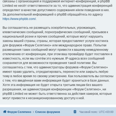
связаны с организацией и поддержкой интернет-конференций, и phpBB
Limited не несёт ответственности за то, что администрация конференций
определяет в качестве допустимого содержания и/или поведения в них.
За дополнительной информацией о phpBB обращайтесь по адресу
https://www.phpbb.com/
.
Вы соглашаетесь не размещать оскорбительных, угрожающих,
клеветнических сообщений, порнографических сообщений, призывов к
национальной розни и прочих сообщений, которые могут нарушить
законы вашей страны, страны, которая предоставляет услуги хостинга
для форумов «Форум Селятино» или международное право. Попытки
размещения таких сообщений могут привести к вашему немедленному
отключению от конференции, при этом ваш провайдер будет поставлен в
известность, если мы сочтём это нужным. IP-адреса всех сообщений
сохраняются для возможности проведения такой политики. Вы
соглашаетесь с тем, что администраторы форумов «Форум Селятино»
имеют право удалить, отредактировать, перенести или закрыть любую
тему в любое время по своему усмотрению. Как пользователь вы согласны
с тем, что введённая вами информация будет храниться в базе данных.
Хотя эта информация не будет открыта третьим лицам без вашего
разрешения, ни администрация конференции «Форум Селятино», ни
phpBB Limited не может быть ответственна за действия хакеров, которые
могут привести к несанкционированному доступу к ней.
Форум Селятино
Список форумов
Часовой пояс:
UTC+03:00