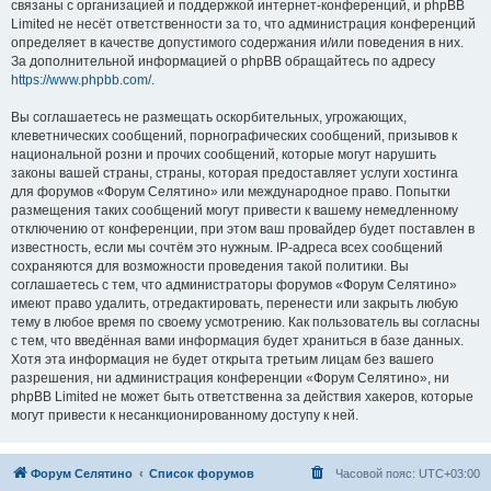
связаны с организацией и поддержкой интернет-конференций, и phpBB
Limited не несёт ответственности за то, что администрация конференций
определяет в качестве допустимого содержания и/или поведения в них.
За дополнительной информацией о phpBB обращайтесь по адресу
https://www.phpbb.com/
.
Вы соглашаетесь не размещать оскорбительных, угрожающих,
клеветнических сообщений, порнографических сообщений, призывов к
национальной розни и прочих сообщений, которые могут нарушить
законы вашей страны, страны, которая предоставляет услуги хостинга
для форумов «Форум Селятино» или международное право. Попытки
размещения таких сообщений могут привести к вашему немедленному
отключению от конференции, при этом ваш провайдер будет поставлен в
известность, если мы сочтём это нужным. IP-адреса всех сообщений
сохраняются для возможности проведения такой политики. Вы
соглашаетесь с тем, что администраторы форумов «Форум Селятино»
имеют право удалить, отредактировать, перенести или закрыть любую
тему в любое время по своему усмотрению. Как пользователь вы согласны
с тем, что введённая вами информация будет храниться в базе данных.
Хотя эта информация не будет открыта третьим лицам без вашего
разрешения, ни администрация конференции «Форум Селятино», ни
phpBB Limited не может быть ответственна за действия хакеров, которые
могут привести к несанкционированному доступу к ней.
Форум Селятино
Список форумов
Часовой пояс:
UTC+03:00