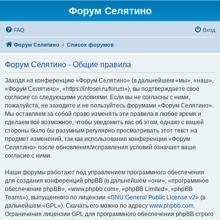
Форум Селятино
FAQ
Вход
Форум Селятино
Список форумов
Форум Селятино - Общие правила
Заходя на конференцию «Форум Селятино» (в дальнейшем «мы», «наш»,
«Форум Селятино», «https://infosel.ru/forum»), вы подтверждаете своё
согласие со следующими условиями. Если вы не согласны с ними,
пожалуйста, не заходите и не пользуйтесь форумами «Форум Селятино».
Мы оставляем за собой право изменять эти правила в любое время и
сделаем всё возможное, чтобы уведомить вас об этом, однако с вашей
стороны было бы разумным регулярно просматривать этот текст на
предмет изменений, так как использование конференции «Форум
Селятино» после обновления/исправления условий означает ваше
согласие с ними.
Наши форумы работают под управлением программного обеспечения
для создания конференций phpBB (в дальнейшем «они», «программное
обеспечение phpBB», «www.phpbb.com», «phpBB Limited», «phpBB
Teams»), выпущенного по лицензии «
GNU General Public License v2
» (в
дальнейшем «GPL»). Скачать его можно по адресу
www.phpbb.com
.
Ограничения лицензии GPL для программного обеспечения phpBB строго