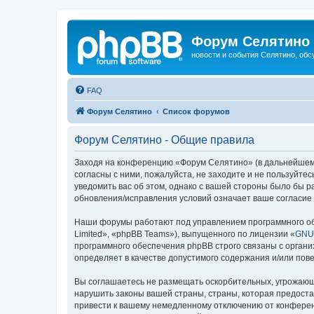
Форум Селятино
новости и события Селятино, об
FAQ
Форум Селятино
Список форумов
Форум Селятино - Общие правила
Заходя на конференцию «Форум Селятино» (в дальнейшем «м
согласны с ними, пожалуйста, не заходите и не пользуйт
уведомить вас об этом, однако с вашей стороны было бы 
обновления/исправления условий означает ваше согласие 
Наши форумы работают под управлением программного об
Limited», «phpBB Teams»), выпущенного по лицензии «
GNU 
программного обеспечения phpBB строго связаны с органи
определяет в качестве допустимого содержания и/или по
Вы соглашаетесь не размещать оскорбительных, угрожающ
нарушить законы вашей страны, страны, которая предост
привести к вашему немедленному отключению от конференц