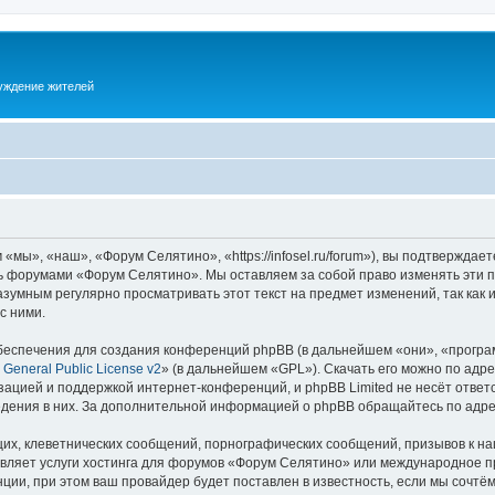
суждение жителей
ы», «наш», «Форум Селятино», «https://infosel.ru/forum»), вы подтверждает
есь форумами «Форум Селятино». Мы оставляем за собой право изменять эти 
разумным регулярно просматривать этот текст на предмет изменений, так ка
с ними.
еспечения для создания конференций phpBB (в дальнейшем «они», «програ
General Public License v2
» (в дальнейшем «GPL»). Скачать его можно по адр
зацией и поддержкой интернет-конференций, и phpBB Limited не несёт ответ
ведения в них. За дополнительной информацией о phpBB обращайтесь по адр
их, клеветнических сообщений, порнографических сообщений, призывов к на
авляет услуги хостинга для форумов «Форум Селятино» или международное п
ии, при этом ваш провайдер будет поставлен в известность, если мы сочтём