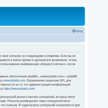
Вход
е своё согласие со следующими условиями. Если вы не
правила в любое время и сделаем всё возможное, чтобы
к использование конференции «Форум Селятино» после
ммное обеспечение phpBB», «www.phpbb.com», «phpBB
есу
www.phpbb.com
. Ограничения лицензии GPL для
ственности за то, что администрация конференций
есу
https://www.phpbb.com/
.
циональной розни и прочих сообщений, которые могут
раво. Попытки размещения таких сообщений могут
 это нужным. IP-адреса всех сообщений сохраняются для