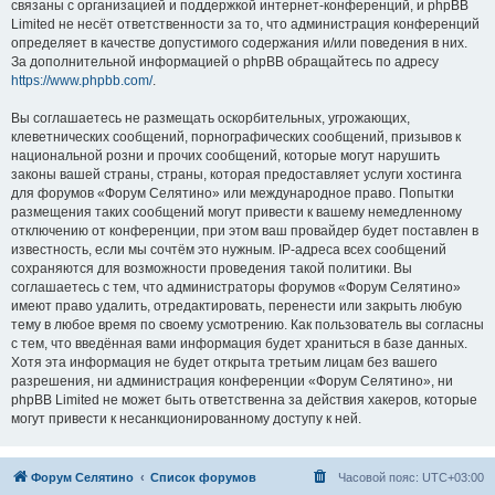
связаны с организацией и поддержкой интернет-конференций, и phpBB
Limited не несёт ответственности за то, что администрация конференций
определяет в качестве допустимого содержания и/или поведения в них.
За дополнительной информацией о phpBB обращайтесь по адресу
https://www.phpbb.com/
.
Вы соглашаетесь не размещать оскорбительных, угрожающих,
клеветнических сообщений, порнографических сообщений, призывов к
национальной розни и прочих сообщений, которые могут нарушить
законы вашей страны, страны, которая предоставляет услуги хостинга
для форумов «Форум Селятино» или международное право. Попытки
размещения таких сообщений могут привести к вашему немедленному
отключению от конференции, при этом ваш провайдер будет поставлен в
известность, если мы сочтём это нужным. IP-адреса всех сообщений
сохраняются для возможности проведения такой политики. Вы
соглашаетесь с тем, что администраторы форумов «Форум Селятино»
имеют право удалить, отредактировать, перенести или закрыть любую
тему в любое время по своему усмотрению. Как пользователь вы согласны
с тем, что введённая вами информация будет храниться в базе данных.
Хотя эта информация не будет открыта третьим лицам без вашего
разрешения, ни администрация конференции «Форум Селятино», ни
phpBB Limited не может быть ответственна за действия хакеров, которые
могут привести к несанкционированному доступу к ней.
Форум Селятино
Список форумов
Часовой пояс:
UTC+03:00