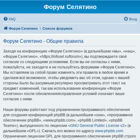
Форум Селятино
FAQ
Вход
Форум Селятино
Список форумов
Форум Селятино - Общие правила
Заходя на конференцию «Форум Селятино» (в дальнейшем «мы», «наш»,
«Форум Селятино», «https://infosel.ru/forum»), вы подтверждаете своё
согласие со следующими условиями. Если вы не согласны с ними,
пожалуйста, не заходите и не пользуйтесь форумами «Форум Селятино».
Мы оставляем за собой право изменять эти правила в любое время и
сделаем всё возможное, чтобы уведомить вас об этом, однако с вашей
стороны было бы разумным регулярно просматривать этот текст на
предмет изменений, так как использование конференции «Форум
Селятино» после обновления/исправления условий означает ваше
согласие с ними.
Наши форумы работают под управлением программного обеспечения
для создания конференций phpBB (в дальнейшем «они», «программное
обеспечение phpBB», «www.phpbb.com», «phpBB Limited», «phpBB
Teams»), выпущенного по лицензии «
GNU General Public License v2
» (в
дальнейшем «GPL»). Скачать его можно по адресу
www.phpbb.com
.
Ограничения лицензии GPL для программного обеспечения phpBB строго