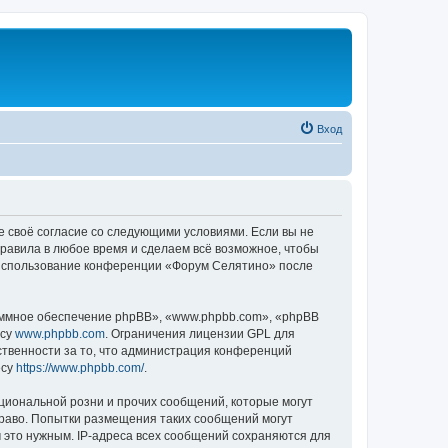
Вход
е своё согласие со следующими условиями. Если вы не
правила в любое время и сделаем всё возможное, чтобы
к использование конференции «Форум Селятино» после
ммное обеспечение phpBB», «www.phpbb.com», «phpBB
есу
www.phpbb.com
. Ограничения лицензии GPL для
ственности за то, что администрация конференций
есу
https://www.phpbb.com/
.
циональной розни и прочих сообщений, которые могут
раво. Попытки размещения таких сообщений могут
 это нужным. IP-адреса всех сообщений сохраняются для