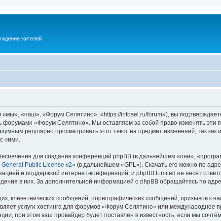
суждение жителей
ы», «наш», «Форум Селятино», «https://infosel.ru/forum»), вы подтверждает
есь форумами «Форум Селятино». Мы оставляем за собой право изменять эти 
разумным регулярно просматривать этот текст на предмет изменений, так ка
с ними.
еспечения для создания конференций phpBB (в дальнейшем «они», «програ
General Public License v2
» (в дальнейшем «GPL»). Скачать его можно по адр
зацией и поддержкой интернет-конференций, и phpBB Limited не несёт ответ
ведения в них. За дополнительной информацией о phpBB обращайтесь по адр
их, клеветнических сообщений, порнографических сообщений, призывов к на
авляет услуги хостинга для форумов «Форум Селятино» или международное п
ии, при этом ваш провайдер будет поставлен в известность, если мы сочтём