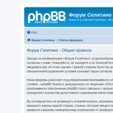
Форум Селятино
новости и события Селятино, об
FAQ
Форум Селятино
Список форумов
Форум Селятино - Общие правила
Заходя на конференцию «Форум Селятино» (в дальнейшем «м
согласны с ними, пожалуйста, не заходите и не пользуйт
уведомить вас об этом, однако с вашей стороны было бы 
обновления/исправления условий означает ваше согласие 
Наши форумы работают под управлением программного об
Limited», «phpBB Teams»), выпущенного по лицензии «
GNU 
программного обеспечения phpBB строго связаны с органи
определяет в качестве допустимого содержания и/или по
Вы соглашаетесь не размещать оскорбительных, угрожающ
нарушить законы вашей страны, страны, которая предост
привести к вашему немедленному отключению от конференц