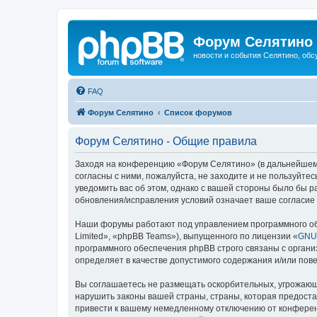
Форум Селятино
новости и события Селятино, об
FAQ
Форум Селятино
Список форумов
Форум Селятино - Общие правила
Заходя на конференцию «Форум Селятино» (в дальнейшем «м
согласны с ними, пожалуйста, не заходите и не пользуйт
уведомить вас об этом, однако с вашей стороны было бы 
обновления/исправления условий означает ваше согласие 
Наши форумы работают под управлением программного об
Limited», «phpBB Teams»), выпущенного по лицензии «
GNU 
программного обеспечения phpBB строго связаны с органи
определяет в качестве допустимого содержания и/или по
Вы соглашаетесь не размещать оскорбительных, угрожающ
нарушить законы вашей страны, страны, которая предост
привести к вашему немедленному отключению от конференц