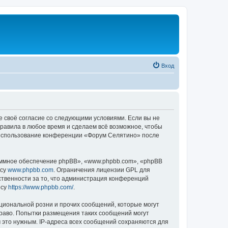
Вход
е своё согласие со следующими условиями. Если вы не
правила в любое время и сделаем всё возможное, чтобы
к использование конференции «Форум Селятино» после
ммное обеспечение phpBB», «www.phpbb.com», «phpBB
есу
www.phpbb.com
. Ограничения лицензии GPL для
ственности за то, что администрация конференций
есу
https://www.phpbb.com/
.
циональной розни и прочих сообщений, которые могут
раво. Попытки размещения таких сообщений могут
 это нужным. IP-адреса всех сообщений сохраняются для