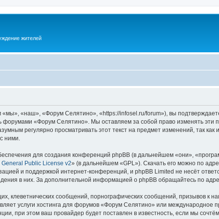
суждение жителей
ы», «наш», «Форум Селятино», «https://infosel.ru/forum»), вы подтверждает
есь форумами «Форум Селятино». Мы оставляем за собой право изменять эти 
разумным регулярно просматривать этот текст на предмет изменений, так ка
с ними.
еспечения для создания конференций phpBB (в дальнейшем «они», «програ
General Public License v2
» (в дальнейшем «GPL»). Скачать его можно по адр
зацией и поддержкой интернет-конференций, и phpBB Limited не несёт ответ
ведения в них. За дополнительной информацией о phpBB обращайтесь по адр
их, клеветнических сообщений, порнографических сообщений, призывов к на
авляет услуги хостинга для форумов «Форум Селятино» или международное п
ии, при этом ваш провайдер будет поставлен в известность, если мы сочтём