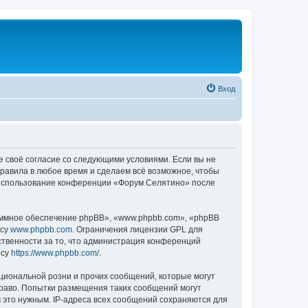
Вход
е своё согласие со следующими условиями. Если вы не
правила в любое время и сделаем всё возможное, чтобы
к использование конференции «Форум Селятино» после
ммное обеспечение phpBB», «www.phpbb.com», «phpBB
есу
www.phpbb.com
. Ограничения лицензии GPL для
ственности за то, что администрация конференций
есу
https://www.phpbb.com/
.
циональной розни и прочих сообщений, которые могут
раво. Попытки размещения таких сообщений могут
 это нужным. IP-адреса всех сообщений сохраняются для