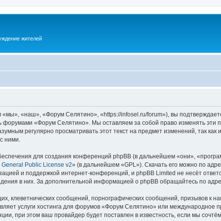
суждение жителей
ы», «наш», «Форум Селятино», «https://infosel.ru/forum»), вы подтверждает
есь форумами «Форум Селятино». Мы оставляем за собой право изменять эти 
разумным регулярно просматривать этот текст на предмет изменений, так ка
с ними.
еспечения для создания конференций phpBB (в дальнейшем «они», «програ
General Public License v2
» (в дальнейшем «GPL»). Скачать его можно по адр
зацией и поддержкой интернет-конференций, и phpBB Limited не несёт ответ
ведения в них. За дополнительной информацией о phpBB обращайтесь по адр
их, клеветнических сообщений, порнографических сообщений, призывов к на
авляет услуги хостинга для форумов «Форум Селятино» или международное п
ии, при этом ваш провайдер будет поставлен в известность, если мы сочтём