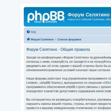
Форум Селятино
новости и события Селятино, об
FAQ
Форум Селятино
Список форумов
Форум Селятино - Общие правила
Заходя на конференцию «Форум Селятино» (в дальнейшем «м
согласны с ними, пожалуйста, не заходите и не пользуйт
уведомить вас об этом, однако с вашей стороны было бы 
обновления/исправления условий означает ваше согласие 
Наши форумы работают под управлением программного об
Limited», «phpBB Teams»), выпущенного по лицензии «
GNU 
программного обеспечения phpBB строго связаны с органи
определяет в качестве допустимого содержания и/или по
Вы соглашаетесь не размещать оскорбительных, угрожающ
нарушить законы вашей страны, страны, которая предост
привести к вашему немедленному отключению от конференц