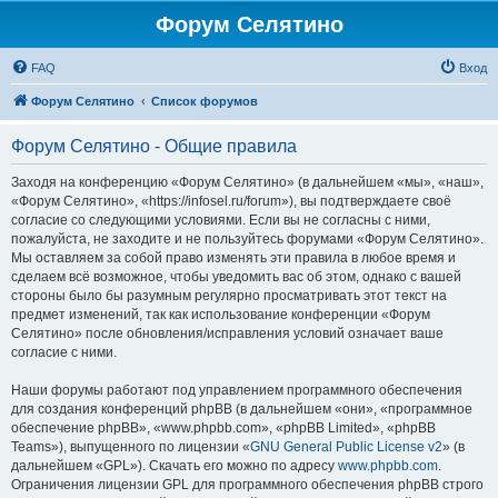
Форум Селятино
FAQ
Вход
Форум Селятино
Список форумов
Форум Селятино - Общие правила
Заходя на конференцию «Форум Селятино» (в дальнейшем «мы», «наш»,
«Форум Селятино», «https://infosel.ru/forum»), вы подтверждаете своё
согласие со следующими условиями. Если вы не согласны с ними,
пожалуйста, не заходите и не пользуйтесь форумами «Форум Селятино».
Мы оставляем за собой право изменять эти правила в любое время и
сделаем всё возможное, чтобы уведомить вас об этом, однако с вашей
стороны было бы разумным регулярно просматривать этот текст на
предмет изменений, так как использование конференции «Форум
Селятино» после обновления/исправления условий означает ваше
согласие с ними.
Наши форумы работают под управлением программного обеспечения
для создания конференций phpBB (в дальнейшем «они», «программное
обеспечение phpBB», «www.phpbb.com», «phpBB Limited», «phpBB
Teams»), выпущенного по лицензии «
GNU General Public License v2
» (в
дальнейшем «GPL»). Скачать его можно по адресу
www.phpbb.com
.
Ограничения лицензии GPL для программного обеспечения phpBB строго