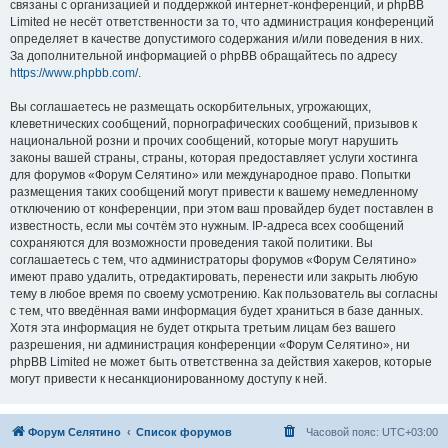
связаны с организацией и поддержкой интернет-конференций, и phpBB
Limited не несёт ответственности за то, что администрация конференций
определяет в качестве допустимого содержания и/или поведения в них.
За дополнительной информацией о phpBB обращайтесь по адресу
https://www.phpbb.com/
.
Вы соглашаетесь не размещать оскорбительных, угрожающих,
клеветнических сообщений, порнографических сообщений, призывов к
национальной розни и прочих сообщений, которые могут нарушить
законы вашей страны, страны, которая предоставляет услуги хостинга
для форумов «Форум Селятино» или международное право. Попытки
размещения таких сообщений могут привести к вашему немедленному
отключению от конференции, при этом ваш провайдер будет поставлен в
известность, если мы сочтём это нужным. IP-адреса всех сообщений
сохраняются для возможности проведения такой политики. Вы
соглашаетесь с тем, что администраторы форумов «Форум Селятино»
имеют право удалить, отредактировать, перенести или закрыть любую
тему в любое время по своему усмотрению. Как пользователь вы согласны
с тем, что введённая вами информация будет храниться в базе данных.
Хотя эта информация не будет открыта третьим лицам без вашего
разрешения, ни администрация конференции «Форум Селятино», ни
phpBB Limited не может быть ответственна за действия хакеров, которые
могут привести к несанкционированному доступу к ней.
Форум Селятино
Список форумов
Часовой пояс:
UTC+03:00