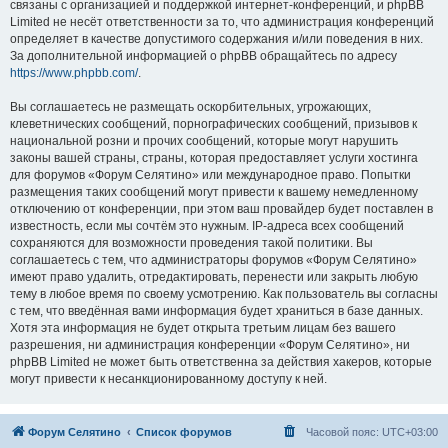
связаны с организацией и поддержкой интернет-конференций, и phpBB
Limited не несёт ответственности за то, что администрация конференций
определяет в качестве допустимого содержания и/или поведения в них.
За дополнительной информацией о phpBB обращайтесь по адресу
https://www.phpbb.com/
.
Вы соглашаетесь не размещать оскорбительных, угрожающих,
клеветнических сообщений, порнографических сообщений, призывов к
национальной розни и прочих сообщений, которые могут нарушить
законы вашей страны, страны, которая предоставляет услуги хостинга
для форумов «Форум Селятино» или международное право. Попытки
размещения таких сообщений могут привести к вашему немедленному
отключению от конференции, при этом ваш провайдер будет поставлен в
известность, если мы сочтём это нужным. IP-адреса всех сообщений
сохраняются для возможности проведения такой политики. Вы
соглашаетесь с тем, что администраторы форумов «Форум Селятино»
имеют право удалить, отредактировать, перенести или закрыть любую
тему в любое время по своему усмотрению. Как пользователь вы согласны
с тем, что введённая вами информация будет храниться в базе данных.
Хотя эта информация не будет открыта третьим лицам без вашего
разрешения, ни администрация конференции «Форум Селятино», ни
phpBB Limited не может быть ответственна за действия хакеров, которые
могут привести к несанкционированному доступу к ней.
Форум Селятино
Список форумов
Часовой пояс:
UTC+03:00