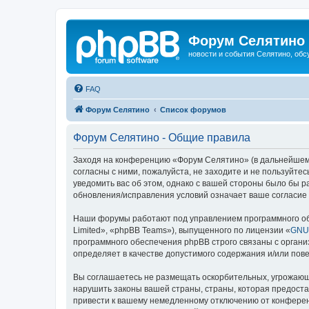
Форум Селятино
новости и события Селятино, об
FAQ
Форум Селятино
Список форумов
Форум Селятино - Общие правила
Заходя на конференцию «Форум Селятино» (в дальнейшем «м
согласны с ними, пожалуйста, не заходите и не пользуйт
уведомить вас об этом, однако с вашей стороны было бы 
обновления/исправления условий означает ваше согласие 
Наши форумы работают под управлением программного об
Limited», «phpBB Teams»), выпущенного по лицензии «
GNU 
программного обеспечения phpBB строго связаны с органи
определяет в качестве допустимого содержания и/или по
Вы соглашаетесь не размещать оскорбительных, угрожающ
нарушить законы вашей страны, страны, которая предост
привести к вашему немедленному отключению от конференц