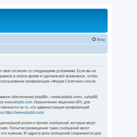
Вход
е своё согласие со следующими условиями. Если вы не
правила в любое время и сделаем всё возможное, чтобы
к использование конференции «Форум Селятино» после
ммное обеспечение phpBB», «www.phpbb.com», «phpBB
есу
www.phpbb.com
. Ограничения лицензии GPL для
ственности за то, что администрация конференций
есу
https://www.phpbb.com/
.
циональной розни и прочих сообщений, которые могут
раво. Попытки размещения таких сообщений могут
 это нужным. IP-адреса всех сообщений сохраняются для