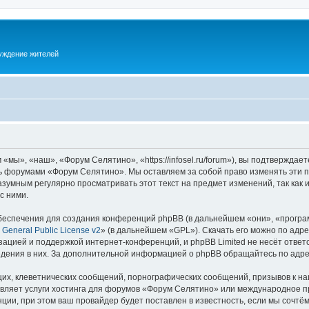
суждение жителей
ы», «наш», «Форум Селятино», «https://infosel.ru/forum»), вы подтверждает
есь форумами «Форум Селятино». Мы оставляем за собой право изменять эти 
разумным регулярно просматривать этот текст на предмет изменений, так ка
с ними.
еспечения для создания конференций phpBB (в дальнейшем «они», «програ
General Public License v2
» (в дальнейшем «GPL»). Скачать его можно по адр
зацией и поддержкой интернет-конференций, и phpBB Limited не несёт ответ
ведения в них. За дополнительной информацией о phpBB обращайтесь по адр
их, клеветнических сообщений, порнографических сообщений, призывов к на
авляет услуги хостинга для форумов «Форум Селятино» или международное п
ии, при этом ваш провайдер будет поставлен в известность, если мы сочтём