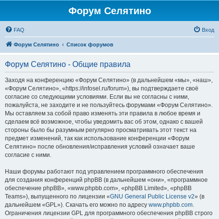
Форум Селятино
FAQ
Вход
Форум Селятино
Список форумов
Форум Селятино - Общие правила
Заходя на конференцию «Форум Селятино» (в дальнейшем «мы», «наш»,
«Форум Селятино», «https://infosel.ru/forum»), вы подтверждаете своё
согласие со следующими условиями. Если вы не согласны с ними,
пожалуйста, не заходите и не пользуйтесь форумами «Форум Селятино».
Мы оставляем за собой право изменять эти правила в любое время и
сделаем всё возможное, чтобы уведомить вас об этом, однако с вашей
стороны было бы разумным регулярно просматривать этот текст на
предмет изменений, так как использование конференции «Форум
Селятино» после обновления/исправления условий означает ваше
согласие с ними.
Наши форумы работают под управлением программного обеспечения
для создания конференций phpBB (в дальнейшем «они», «программное
обеспечение phpBB», «www.phpbb.com», «phpBB Limited», «phpBB
Teams»), выпущенного по лицензии «
GNU General Public License v2
» (в
дальнейшем «GPL»). Скачать его можно по адресу
www.phpbb.com
.
Ограничения лицензии GPL для программного обеспечения phpBB строго