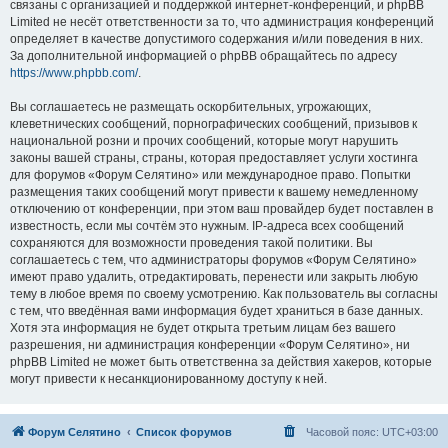
связаны с организацией и поддержкой интернет-конференций, и phpBB
Limited не несёт ответственности за то, что администрация конференций
определяет в качестве допустимого содержания и/или поведения в них.
За дополнительной информацией о phpBB обращайтесь по адресу
https://www.phpbb.com/
.
Вы соглашаетесь не размещать оскорбительных, угрожающих,
клеветнических сообщений, порнографических сообщений, призывов к
национальной розни и прочих сообщений, которые могут нарушить
законы вашей страны, страны, которая предоставляет услуги хостинга
для форумов «Форум Селятино» или международное право. Попытки
размещения таких сообщений могут привести к вашему немедленному
отключению от конференции, при этом ваш провайдер будет поставлен в
известность, если мы сочтём это нужным. IP-адреса всех сообщений
сохраняются для возможности проведения такой политики. Вы
соглашаетесь с тем, что администраторы форумов «Форум Селятино»
имеют право удалить, отредактировать, перенести или закрыть любую
тему в любое время по своему усмотрению. Как пользователь вы согласны
с тем, что введённая вами информация будет храниться в базе данных.
Хотя эта информация не будет открыта третьим лицам без вашего
разрешения, ни администрация конференции «Форум Селятино», ни
phpBB Limited не может быть ответственна за действия хакеров, которые
могут привести к несанкционированному доступу к ней.
Форум Селятино
Список форумов
Часовой пояс:
UTC+03:00