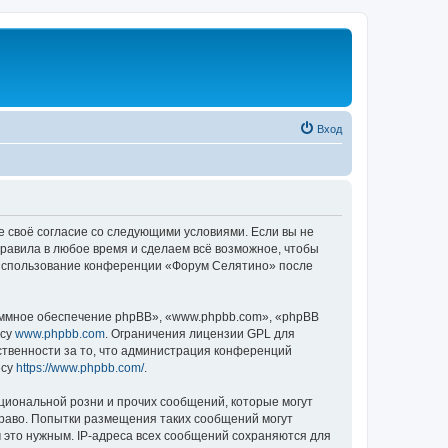
Вход
е своё согласие со следующими условиями. Если вы не
правила в любое время и сделаем всё возможное, чтобы
к использование конференции «Форум Селятино» после
ммное обеспечение phpBB», «www.phpbb.com», «phpBB
есу
www.phpbb.com
. Ограничения лицензии GPL для
ственности за то, что администрация конференций
есу
https://www.phpbb.com/
.
циональной розни и прочих сообщений, которые могут
раво. Попытки размещения таких сообщений могут
 это нужным. IP-адреса всех сообщений сохраняются для