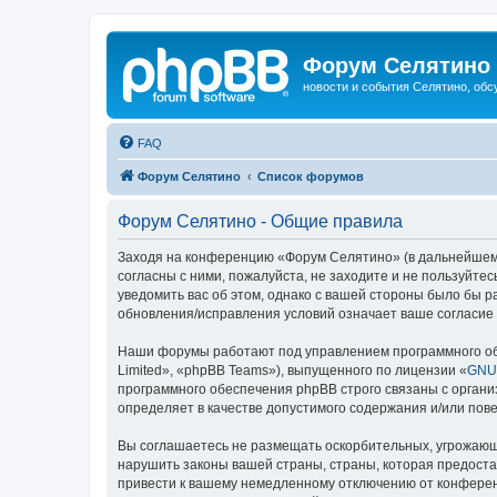
Форум Селятино
новости и события Селятино, об
FAQ
Форум Селятино
Список форумов
Форум Селятино - Общие правила
Заходя на конференцию «Форум Селятино» (в дальнейшем «м
согласны с ними, пожалуйста, не заходите и не пользуйт
уведомить вас об этом, однако с вашей стороны было бы 
обновления/исправления условий означает ваше согласие 
Наши форумы работают под управлением программного об
Limited», «phpBB Teams»), выпущенного по лицензии «
GNU 
программного обеспечения phpBB строго связаны с органи
определяет в качестве допустимого содержания и/или по
Вы соглашаетесь не размещать оскорбительных, угрожающ
нарушить законы вашей страны, страны, которая предост
привести к вашему немедленному отключению от конференц