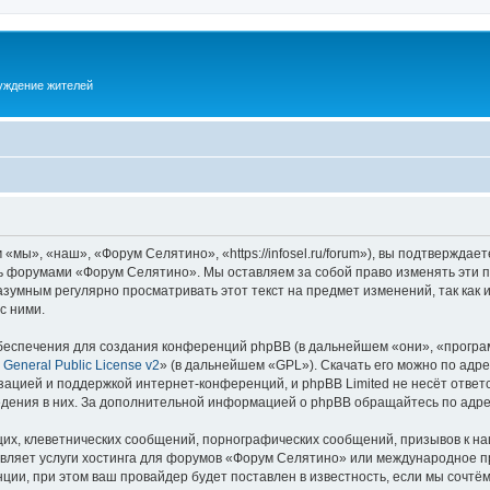
суждение жителей
ы», «наш», «Форум Селятино», «https://infosel.ru/forum»), вы подтверждает
есь форумами «Форум Селятино». Мы оставляем за собой право изменять эти 
разумным регулярно просматривать этот текст на предмет изменений, так ка
с ними.
еспечения для создания конференций phpBB (в дальнейшем «они», «програ
General Public License v2
» (в дальнейшем «GPL»). Скачать его можно по адр
зацией и поддержкой интернет-конференций, и phpBB Limited не несёт ответ
ведения в них. За дополнительной информацией о phpBB обращайтесь по адр
их, клеветнических сообщений, порнографических сообщений, призывов к на
авляет услуги хостинга для форумов «Форум Селятино» или международное п
ии, при этом ваш провайдер будет поставлен в известность, если мы сочтём