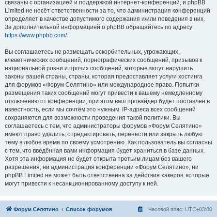
связаны с организацией и поддержкой интернет-конференций, и phpBB
Limited не несёт ответственности за то, что администрация конференций
определяет в качестве допустимого содержания и/или поведения в них.
За дополнительной информацией о phpBB обращайтесь по адресу
https://www.phpbb.com/
.
Вы соглашаетесь не размещать оскорбительных, угрожающих,
клеветнических сообщений, порнографических сообщений, призывов к
национальной розни и прочих сообщений, которые могут нарушить
законы вашей страны, страны, которая предоставляет услуги хостинга
для форумов «Форум Селятино» или международное право. Попытки
размещения таких сообщений могут привести к вашему немедленному
отключению от конференции, при этом ваш провайдер будет поставлен в
известность, если мы сочтём это нужным. IP-адреса всех сообщений
сохраняются для возможности проведения такой политики. Вы
соглашаетесь с тем, что администраторы форумов «Форум Селятино»
имеют право удалить, отредактировать, перенести или закрыть любую
тему в любое время по своему усмотрению. Как пользователь вы согласны
с тем, что введённая вами информация будет храниться в базе данных.
Хотя эта информация не будет открыта третьим лицам без вашего
разрешения, ни администрация конференции «Форум Селятино», ни
phpBB Limited не может быть ответственна за действия хакеров, которые
могут привести к несанкционированному доступу к ней.
Форум Селятино
Список форумов
Часовой пояс:
UTC+03:00