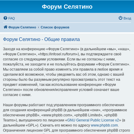
Форум Селятино
FAQ
Вход
Форум Селятино
Список форумов
Форум Селятино - Общие правила
Заходя на конференцию «Форум Селятино» (в дальнейшем «мы», «наш»,
«Форум Селятино», «https://infosel.ru/forum»), вы подтверждаете своё
согласие со следующими условиями. Если вы не согласны с ними,
пожалуйста, не заходите и не пользуйтесь форумами «Форум Селятино».
Мы оставляем за собой право изменять эти правила в любое время и
сделаем всё возможное, чтобы уведомить вас об этом, однако с вашей
стороны было бы разумным регулярно просматривать этот текст на
предмет изменений, так как использование конференции «Форум
Селятино» после обновления/исправления условий означает ваше
согласие с ними.
Наши форумы работают под управлением программного обеспечения
для создания конференций phpBB (в дальнейшем «они», «программное
обеспечение phpBB», «www.phpbb.com», «phpBB Limited», «phpBB
Teams»), выпущенного по лицензии «
GNU General Public License v2
» (в
дальнейшем «GPL»). Скачать его можно по адресу
www.phpbb.com
.
Ограничения лицензии GPL для программного обеспечения phpBB строго