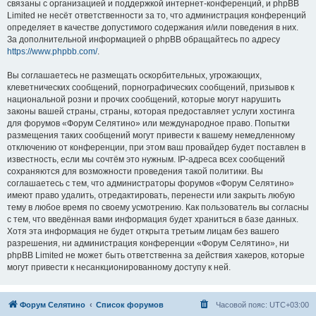
связаны с организацией и поддержкой интернет-конференций, и phpBB
Limited не несёт ответственности за то, что администрация конференций
определяет в качестве допустимого содержания и/или поведения в них.
За дополнительной информацией о phpBB обращайтесь по адресу
https://www.phpbb.com/
.
Вы соглашаетесь не размещать оскорбительных, угрожающих,
клеветнических сообщений, порнографических сообщений, призывов к
национальной розни и прочих сообщений, которые могут нарушить
законы вашей страны, страны, которая предоставляет услуги хостинга
для форумов «Форум Селятино» или международное право. Попытки
размещения таких сообщений могут привести к вашему немедленному
отключению от конференции, при этом ваш провайдер будет поставлен в
известность, если мы сочтём это нужным. IP-адреса всех сообщений
сохраняются для возможности проведения такой политики. Вы
соглашаетесь с тем, что администраторы форумов «Форум Селятино»
имеют право удалить, отредактировать, перенести или закрыть любую
тему в любое время по своему усмотрению. Как пользователь вы согласны
с тем, что введённая вами информация будет храниться в базе данных.
Хотя эта информация не будет открыта третьим лицам без вашего
разрешения, ни администрация конференции «Форум Селятино», ни
phpBB Limited не может быть ответственна за действия хакеров, которые
могут привести к несанкционированному доступу к ней.
Форум Селятино
Список форумов
Часовой пояс:
UTC+03:00