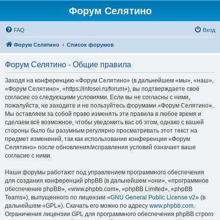
Форум Селятино
FAQ
Вход
Форум Селятино
Список форумов
Форум Селятино - Общие правила
Заходя на конференцию «Форум Селятино» (в дальнейшем «мы», «наш»,
«Форум Селятино», «https://infosel.ru/forum»), вы подтверждаете своё
согласие со следующими условиями. Если вы не согласны с ними,
пожалуйста, не заходите и не пользуйтесь форумами «Форум Селятино».
Мы оставляем за собой право изменять эти правила в любое время и
сделаем всё возможное, чтобы уведомить вас об этом, однако с вашей
стороны было бы разумным регулярно просматривать этот текст на
предмет изменений, так как использование конференции «Форум
Селятино» после обновления/исправления условий означает ваше
согласие с ними.
Наши форумы работают под управлением программного обеспечения
для создания конференций phpBB (в дальнейшем «они», «программное
обеспечение phpBB», «www.phpbb.com», «phpBB Limited», «phpBB
Teams»), выпущенного по лицензии «
GNU General Public License v2
» (в
дальнейшем «GPL»). Скачать его можно по адресу
www.phpbb.com
.
Ограничения лицензии GPL для программного обеспечения phpBB строго