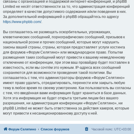
связаны с организацией и поддержкой интернет-конференций, и phpBB
Limited не несёт ответственности за то, что администрация конференций
определяет в качестве допустимого содержания и/или поведения в них.
За дополнительной информацией о phpBB обращайтесь по адресу
https://www.phpbb.com/
.
Вы соглашаетесь не размещать оскорбительных, угрожающих,
клеветнических сообщений, порнографических сообщений, призывов к
национальной розни и прочих сообщений, которые могут нарушить
законы вашей страны, страны, которая предоставляет услуги хостинга
для форумов «Форум Селятино» или международное право. Попытки
размещения таких сообщений могут привести к вашему немедленному
отключению от конференции, при этом ваш провайдер будет поставлен в
известность, если мы сочтём это нужным. IP-адреса всех сообщений
сохраняются для возможности проведения такой политики. Вы
соглашаетесь с тем, что администраторы форумов «Форум Селятино»
имеют право удалить, отредактировать, перенести или закрыть любую
тему в любое время по своему усмотрению. Как пользователь вы согласны
с тем, что введённая вами информация будет храниться в базе данных.
Хотя эта информация не будет открыта третьим лицам без вашего
разрешения, ни администрация конференции «Форум Селятино», ни
phpBB Limited не может быть ответственна за действия хакеров, которые
могут привести к несанкционированному доступу к ней.
Форум Селятино
Список форумов
Часовой пояс:
UTC+03:00