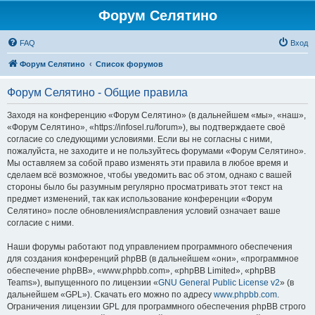
Форум Селятино
FAQ
Вход
Форум Селятино
Список форумов
Форум Селятино - Общие правила
Заходя на конференцию «Форум Селятино» (в дальнейшем «мы», «наш»,
«Форум Селятино», «https://infosel.ru/forum»), вы подтверждаете своё
согласие со следующими условиями. Если вы не согласны с ними,
пожалуйста, не заходите и не пользуйтесь форумами «Форум Селятино».
Мы оставляем за собой право изменять эти правила в любое время и
сделаем всё возможное, чтобы уведомить вас об этом, однако с вашей
стороны было бы разумным регулярно просматривать этот текст на
предмет изменений, так как использование конференции «Форум
Селятино» после обновления/исправления условий означает ваше
согласие с ними.
Наши форумы работают под управлением программного обеспечения
для создания конференций phpBB (в дальнейшем «они», «программное
обеспечение phpBB», «www.phpbb.com», «phpBB Limited», «phpBB
Teams»), выпущенного по лицензии «
GNU General Public License v2
» (в
дальнейшем «GPL»). Скачать его можно по адресу
www.phpbb.com
.
Ограничения лицензии GPL для программного обеспечения phpBB строго