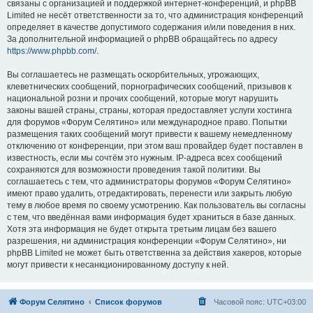
связаны с организацией и поддержкой интернет-конференций, и phpBB
Limited не несёт ответственности за то, что администрация конференций
определяет в качестве допустимого содержания и/или поведения в них.
За дополнительной информацией о phpBB обращайтесь по адресу
https://www.phpbb.com/
.
Вы соглашаетесь не размещать оскорбительных, угрожающих,
клеветнических сообщений, порнографических сообщений, призывов к
национальной розни и прочих сообщений, которые могут нарушить
законы вашей страны, страны, которая предоставляет услуги хостинга
для форумов «Форум Селятино» или международное право. Попытки
размещения таких сообщений могут привести к вашему немедленному
отключению от конференции, при этом ваш провайдер будет поставлен в
известность, если мы сочтём это нужным. IP-адреса всех сообщений
сохраняются для возможности проведения такой политики. Вы
соглашаетесь с тем, что администраторы форумов «Форум Селятино»
имеют право удалить, отредактировать, перенести или закрыть любую
тему в любое время по своему усмотрению. Как пользователь вы согласны
с тем, что введённая вами информация будет храниться в базе данных.
Хотя эта информация не будет открыта третьим лицам без вашего
разрешения, ни администрация конференции «Форум Селятино», ни
phpBB Limited не может быть ответственна за действия хакеров, которые
могут привести к несанкционированному доступу к ней.
Форум Селятино
Список форумов
Часовой пояс:
UTC+03:00