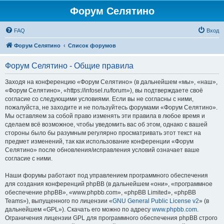
Форум Селятино
FAQ
Вход
Форум Селятино
Список форумов
Форум Селятино - Общие правила
Заходя на конференцию «Форум Селятино» (в дальнейшем «мы», «наш»,
«Форум Селятино», «https://infosel.ru/forum»), вы подтверждаете своё
согласие со следующими условиями. Если вы не согласны с ними,
пожалуйста, не заходите и не пользуйтесь форумами «Форум Селятино».
Мы оставляем за собой право изменять эти правила в любое время и
сделаем всё возможное, чтобы уведомить вас об этом, однако с вашей
стороны было бы разумным регулярно просматривать этот текст на
предмет изменений, так как использование конференции «Форум
Селятино» после обновления/исправления условий означает ваше
согласие с ними.
Наши форумы работают под управлением программного обеспечения
для создания конференций phpBB (в дальнейшем «они», «программное
обеспечение phpBB», «www.phpbb.com», «phpBB Limited», «phpBB
Teams»), выпущенного по лицензии «
GNU General Public License v2
» (в
дальнейшем «GPL»). Скачать его можно по адресу
www.phpbb.com
.
Ограничения лицензии GPL для программного обеспечения phpBB строго