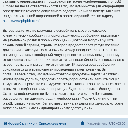
связаны с организацией и поддержкой интернет-конференций, и phpBB
Limited не несёт ответственности за то, что администрация конференций
определяет в качестве допустимого содержания и/или поведения в них.
За дополнительной информацией о phpBB обращайтесь по адресу
https://www.phpbb.com/
.
Вы соглашаетесь не размещать оскорбительных, угрожающих,
клеветнических сообщений, порнографических сообщений, призывов к
национальной розни и прочих сообщений, которые могут нарушить
законы вашей страны, страны, которая предоставляет услуги хостинга
для форумов «Форум Селятино» или международное право. Попытки
размещения таких сообщений могут привести к вашему немедленному
отключению от конференции, при этом ваш провайдер будет поставлен в
известность, если мы сочтём это нужным. IP-адреса всех сообщений
сохраняются для возможности проведения такой политики. Вы
соглашаетесь с тем, что администраторы форумов «Форум Селятино»
имеют право удалить, отредактировать, перенести или закрыть любую
тему в любое время по своему усмотрению. Как пользователь вы согласны
с тем, что введённая вами информация будет храниться в базе данных.
Хотя эта информация не будет открыта третьим лицам без вашего
разрешения, ни администрация конференции «Форум Селятино», ни
phpBB Limited не может быть ответственна за действия хакеров, которые
могут привести к несанкционированному доступу к ней.
Форум Селятино
Список форумов
Часовой пояс:
UTC+03:00