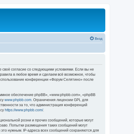
Вход
е своё согласие со следующими условиями. Если вы не
правила в любое время и сделаем всё возможное, чтобы
к использование конференции «Форум Селятино» после
ммное обеспечение phpBB», «www.phpbb.com», «phpBB
есу
www.phpbb.com
. Ограничения лицензии GPL для
ственности за то, что администрация конференций
есу
https://www.phpbb.com/
.
циональной розни и прочих сообщений, которые могут
раво. Попытки размещения таких сообщений могут
 это нужным. IP-адреса всех сообщений сохраняются для