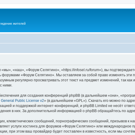
суждение жителей
ы», «наш», «Форум Селятино», «https://infosel.ru/forum»), вы подтверждает
есь форумами «Форум Селятино». Мы оставляем за собой право изменять эти 
разумным регулярно просматривать этот текст на предмет изменений, так ка
с ними.
еспечения для создания конференций phpBB (в дальнейшем «они», «програ
General Public License v2
» (в дальнейшем «GPL»). Скачать его можно по адр
зацией и поддержкой интернет-конференций, и phpBB Limited не несёт ответ
ведения в них. За дополнительной информацией о phpBB обращайтесь по адр
их, клеветнических сообщений, порнографических сообщений, призывов к на
авляет услуги хостинга для форумов «Форум Селятино» или международное п
ии, при этом ваш провайдер будет поставлен в известность, если мы сочтём