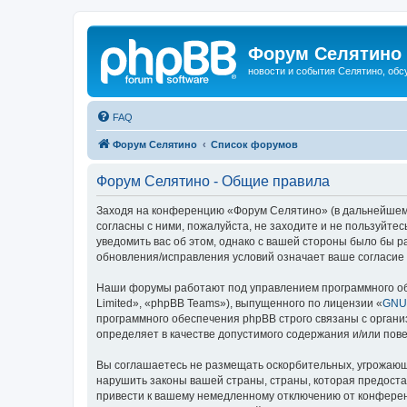
Форум Селятино
новости и события Селятино, об
FAQ
Форум Селятино
Список форумов
Форум Селятино - Общие правила
Заходя на конференцию «Форум Селятино» (в дальнейшем «м
согласны с ними, пожалуйста, не заходите и не пользуйт
уведомить вас об этом, однако с вашей стороны было бы 
обновления/исправления условий означает ваше согласие 
Наши форумы работают под управлением программного об
Limited», «phpBB Teams»), выпущенного по лицензии «
GNU 
программного обеспечения phpBB строго связаны с органи
определяет в качестве допустимого содержания и/или по
Вы соглашаетесь не размещать оскорбительных, угрожающ
нарушить законы вашей страны, страны, которая предост
привести к вашему немедленному отключению от конференц