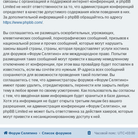
связаны с организацией и поддержкой интернет-конференций, и phpBB
Limited не несёт ответственности за то, что администрация конференций
определяет в качестве допустимого содержания и/или поведения в них.
За дополнительной информацией о phpBB обращайтесь по адресу
https://www.phpbb.com/
.
Вы соглашаетесь не размещать оскорбительных, угрожающих,
клеветнических сообщений, порнографических сообщений, призывов к
национальной розни и прочих сообщений, которые могут нарушить
законы вашей страны, страны, которая предоставляет услуги хостинга
для форумов «Форум Селятино» или международное право. Попытки
размещения таких сообщений могут привести к вашему немедленному
отключению от конференции, при этом ваш провайдер будет поставлен в
известность, если мы сочтём это нужным. IP-адреса всех сообщений
сохраняются для возможности проведения такой политики. Вы
соглашаетесь с тем, что администраторы форумов «Форум Селятино»
имеют право удалить, отредактировать, перенести или закрыть любую
тему в любое время по своему усмотрению. Как пользователь вы согласны
с тем, что введённая вами информация будет храниться в базе данных.
Хотя эта информация не будет открыта третьим лицам без вашего
разрешения, ни администрация конференции «Форум Селятино», ни
phpBB Limited не может быть ответственна за действия хакеров, которые
могут привести к несанкционированному доступу к ней.
Форум Селятино
Список форумов
Часовой пояс:
UTC+03:00