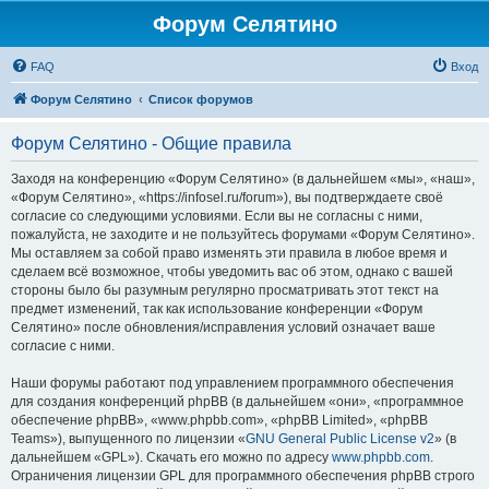
Форум Селятино
FAQ
Вход
Форум Селятино
Список форумов
Форум Селятино - Общие правила
Заходя на конференцию «Форум Селятино» (в дальнейшем «мы», «наш»,
«Форум Селятино», «https://infosel.ru/forum»), вы подтверждаете своё
согласие со следующими условиями. Если вы не согласны с ними,
пожалуйста, не заходите и не пользуйтесь форумами «Форум Селятино».
Мы оставляем за собой право изменять эти правила в любое время и
сделаем всё возможное, чтобы уведомить вас об этом, однако с вашей
стороны было бы разумным регулярно просматривать этот текст на
предмет изменений, так как использование конференции «Форум
Селятино» после обновления/исправления условий означает ваше
согласие с ними.
Наши форумы работают под управлением программного обеспечения
для создания конференций phpBB (в дальнейшем «они», «программное
обеспечение phpBB», «www.phpbb.com», «phpBB Limited», «phpBB
Teams»), выпущенного по лицензии «
GNU General Public License v2
» (в
дальнейшем «GPL»). Скачать его можно по адресу
www.phpbb.com
.
Ограничения лицензии GPL для программного обеспечения phpBB строго