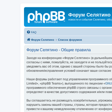
Форум Селятино
новости и события Селятино, об
FAQ
Форум Селятино
Список форумов
Форум Селятино - Общие правила
Заходя на конференцию «Форум Селятино» (в дальнейшем «м
согласны с ними, пожалуйста, не заходите и не пользуйт
уведомить вас об этом, однако с вашей стороны было бы 
обновления/исправления условий означает ваше согласие 
Наши форумы работают под управлением программного об
Limited», «phpBB Teams»), выпущенного по лицензии «
GNU 
программного обеспечения phpBB строго связаны с органи
определяет в качестве допустимого содержания и/или по
Вы соглашаетесь не размещать оскорбительных, угрожающ
нарушить законы вашей страны, страны, которая предост
привести к вашему немедленному отключению от конференц