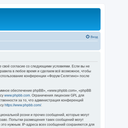
Вход
е своё согласие со следующими условиями. Если вы не
правила в любое время и сделаем всё возможное, чтобы
к использование конференции «Форум Селятино» после
ммное обеспечение phpBB», «www.phpbb.com», «phpBB
есу
www.phpbb.com
. Ограничения лицензии GPL для
ственности за то, что администрация конференций
есу
https://www.phpbb.com/
.
циональной розни и прочих сообщений, которые могут
раво. Попытки размещения таких сообщений могут
 это нужным. IP-адреса всех сообщений сохраняются для