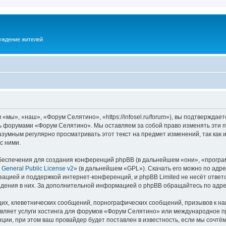
суждение жителей
ы», «наш», «Форум Селятино», «https://infosel.ru/forum»), вы подтверждает
есь форумами «Форум Селятино». Мы оставляем за собой право изменять эти 
разумным регулярно просматривать этот текст на предмет изменений, так ка
с ними.
еспечения для создания конференций phpBB (в дальнейшем «они», «програ
General Public License v2
» (в дальнейшем «GPL»). Скачать его можно по адр
зацией и поддержкой интернет-конференций, и phpBB Limited не несёт ответ
ведения в них. За дополнительной информацией о phpBB обращайтесь по адр
их, клеветнических сообщений, порнографических сообщений, призывов к на
авляет услуги хостинга для форумов «Форум Селятино» или международное п
ии, при этом ваш провайдер будет поставлен в известность, если мы сочтём