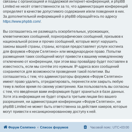
связаны с организацией и поддержкой интернет-конференций, и phpBB
Limited не несёт ответственности за то, что администрация конференций
определяет в качестве допустимого содержания и/или поведения в них.
За дополнительной информацией о phpBB обращайтесь по адресу
https://www.phpbb.com/
.
Вы соглашаетесь не размещать оскорбительных, угрожающих,
клеветнических сообщений, порнографических сообщений, призывов к
национальной розни и прочих сообщений, которые могут нарушить
законы вашей страны, страны, которая предоставляет услуги хостинга
для форумов «Форум Селятино» или международное право. Попытки
размещения таких сообщений могут привести к вашему немедленному
отключению от конференции, при этом ваш провайдер будет поставлен в
известность, если мы сочтём это нужным. IP-адреса всех сообщений
сохраняются для возможности проведения такой политики. Вы
соглашаетесь с тем, что администраторы форумов «Форум Селятино»
имеют право удалить, отредактировать, перенести или закрыть любую
тему в любое время по своему усмотрению. Как пользователь вы согласны
с тем, что введённая вами информация будет храниться в базе данных.
Хотя эта информация не будет открыта третьим лицам без вашего
разрешения, ни администрация конференции «Форум Селятино», ни
phpBB Limited не может быть ответственна за действия хакеров, которые
могут привести к несанкционированному доступу к ней.
Форум Селятино
Список форумов
Часовой пояс:
UTC+03:00