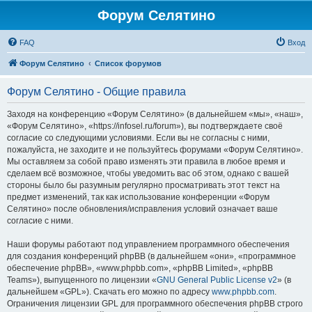
Форум Селятино
FAQ
Вход
Форум Селятино
Список форумов
Форум Селятино - Общие правила
Заходя на конференцию «Форум Селятино» (в дальнейшем «мы», «наш»,
«Форум Селятино», «https://infosel.ru/forum»), вы подтверждаете своё
согласие со следующими условиями. Если вы не согласны с ними,
пожалуйста, не заходите и не пользуйтесь форумами «Форум Селятино».
Мы оставляем за собой право изменять эти правила в любое время и
сделаем всё возможное, чтобы уведомить вас об этом, однако с вашей
стороны было бы разумным регулярно просматривать этот текст на
предмет изменений, так как использование конференции «Форум
Селятино» после обновления/исправления условий означает ваше
согласие с ними.
Наши форумы работают под управлением программного обеспечения
для создания конференций phpBB (в дальнейшем «они», «программное
обеспечение phpBB», «www.phpbb.com», «phpBB Limited», «phpBB
Teams»), выпущенного по лицензии «
GNU General Public License v2
» (в
дальнейшем «GPL»). Скачать его можно по адресу
www.phpbb.com
.
Ограничения лицензии GPL для программного обеспечения phpBB строго