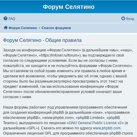
Форум Селятино
FAQ
Вход
Форум Селятино
Список форумов
Форум Селятино - Общие правила
Заходя на конференцию «Форум Селятино» (в дальнейшем «мы», «наш»,
«Форум Селятино», «https://infosel.ru/forum»), вы подтверждаете своё
согласие со следующими условиями. Если вы не согласны с ними,
пожалуйста, не заходите и не пользуйтесь форумами «Форум Селятино».
Мы оставляем за собой право изменять эти правила в любое время и
сделаем всё возможное, чтобы уведомить вас об этом, однако с вашей
стороны было бы разумным регулярно просматривать этот текст на
предмет изменений, так как использование конференции «Форум
Селятино» после обновления/исправления условий означает ваше
согласие с ними.
Наши форумы работают под управлением программного обеспечения
для создания конференций phpBB (в дальнейшем «они», «программное
обеспечение phpBB», «www.phpbb.com», «phpBB Limited», «phpBB
Teams»), выпущенного по лицензии «
GNU General Public License v2
» (в
дальнейшем «GPL»). Скачать его можно по адресу
www.phpbb.com
.
Ограничения лицензии GPL для программного обеспечения phpBB строго