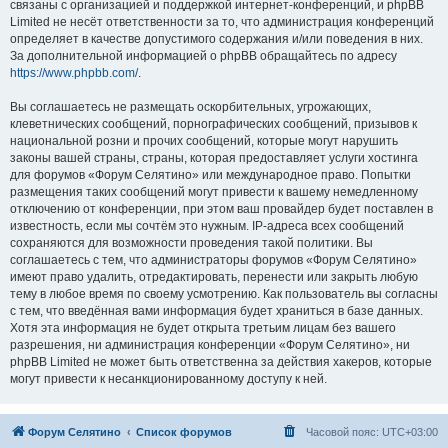
связаны с организацией и поддержкой интернет-конференций, и phpBB
Limited не несёт ответственности за то, что администрация конференций
определяет в качестве допустимого содержания и/или поведения в них.
За дополнительной информацией о phpBB обращайтесь по адресу
https://www.phpbb.com/
.
Вы соглашаетесь не размещать оскорбительных, угрожающих,
клеветнических сообщений, порнографических сообщений, призывов к
национальной розни и прочих сообщений, которые могут нарушить
законы вашей страны, страны, которая предоставляет услуги хостинга
для форумов «Форум Селятино» или международное право. Попытки
размещения таких сообщений могут привести к вашему немедленному
отключению от конференции, при этом ваш провайдер будет поставлен в
известность, если мы сочтём это нужным. IP-адреса всех сообщений
сохраняются для возможности проведения такой политики. Вы
соглашаетесь с тем, что администраторы форумов «Форум Селятино»
имеют право удалить, отредактировать, перенести или закрыть любую
тему в любое время по своему усмотрению. Как пользователь вы согласны
с тем, что введённая вами информация будет храниться в базе данных.
Хотя эта информация не будет открыта третьим лицам без вашего
разрешения, ни администрация конференции «Форум Селятино», ни
phpBB Limited не может быть ответственна за действия хакеров, которые
могут привести к несанкционированному доступу к ней.
Форум Селятино
Список форумов
Часовой пояс:
UTC+03:00